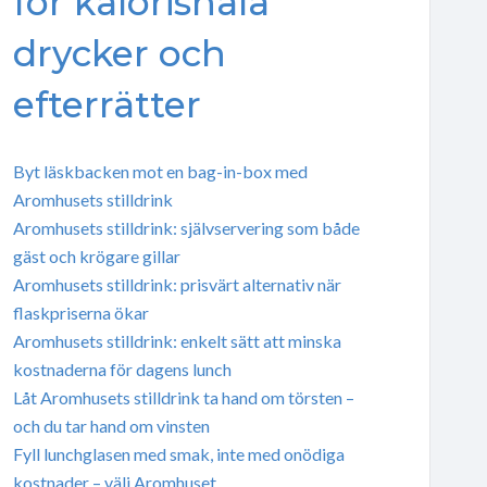
för kalorisnåla
drycker och
efterrätter
Byt läskbacken mot en bag-in-box med
Aromhusets stilldrink
Aromhusets stilldrink: självservering som både
gäst och krögare gillar
Aromhusets stilldrink: prisvärt alternativ när
flaskpriserna ökar
Aromhusets stilldrink: enkelt sätt att minska
kostnaderna för dagens lunch
Låt Aromhusets stilldrink ta hand om törsten –
och du tar hand om vinsten
Fyll lunchglasen med smak, inte med onödiga
kostnader – välj Aromhuset