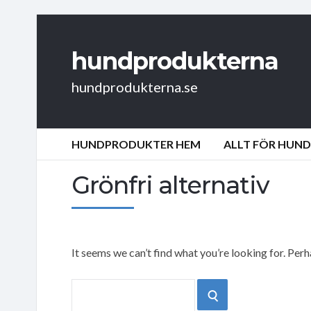
hundprodukterna
hundprodukterna.se
HUNDPRODUKTER HEM
ALLT FÖR HUN
Grönfri alternativ
It seems we can’t find what you’re looking for. Per
Search
SEARCH
for: