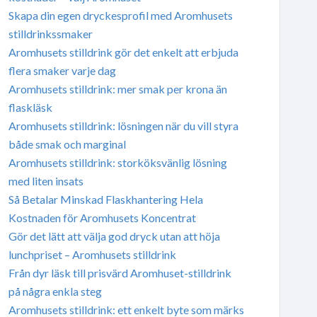
Skapa din egen dryckesprofil med Aromhusets
stilldrinkssmaker
Aromhusets stilldrink gör det enkelt att erbjuda
flera smaker varje dag
Aromhusets stilldrink: mer smak per krona än
flaskläsk
Aromhusets stilldrink: lösningen när du vill styra
både smak och marginal
Aromhusets stilldrink: storköksvänlig lösning
med liten insats
Så Betalar Minskad Flaskhantering Hela
Kostnaden för Aromhusets Koncentrat
Gör det lätt att välja god dryck utan att höja
lunchpriset – Aromhusets stilldrink
Från dyr läsk till prisvärd Aromhuset-stilldrink
på några enkla steg
Aromhusets stilldrink: ett enkelt byte som märks