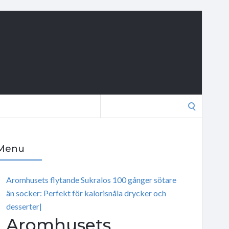
Search
for:
Menu
Aromhusets flytande Sukralos 100 gånger sötare
än socker: Perfekt för kalorisnåla drycker och
desserter|
Aromhusets