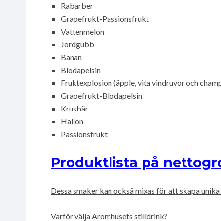
Rabarber
Grapefrukt-Passionsfrukt
Vattenmelon
Jordgubb
Banan
Blodapelsin
Fruktexplosion (äpple, vita vindruvor och cham
Grapefrukt-Blodapelsin
Krusbär
Hallon
Passionsfrukt
Produktlista på nettogr
Dessa smaker kan också mixas för att skapa unika 
Varför välja Aromhusets stilldrink?