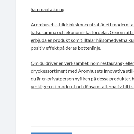
Sammanfattning
Aromhusets stilldrinkskoncentrat är ett modernt alt
hälsosamma och ekonomiska fördelar. Genom att m
erbjuda en produkt som tilltalar hälsomedvetna ku
positiv effekt på deras bottenlinje.
Om du driver en verksamhet inom restaurang- eller
dryckessortiment med Aromhusets innovativa stil
du är en privatperson nyfiken på dessa produkter, hi
verkligen ett modernt och lönsamt alternativ till tra