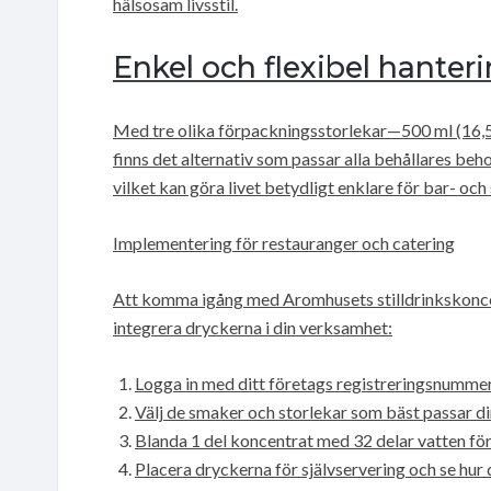
hälsosam livsstil.
Enkel och flexibel hanter
Med tre olika förpackningsstorlekar—500 ml (16,5 lite
finns det alternativ som passar alla behållares be
vilket kan göra livet betydligt enklare för bar- och
Implementering för restauranger och catering
Att komma igång med Aromhusets stilldrinkskoncent
integrera dryckerna i din verksamhet:
Logga in med ditt företags registreringsnummer
Välj de smaker och storlekar som bäst passar d
Blanda 1 del koncentrat med 32 delar vatten för
Placera dryckerna för självservering och se hur 