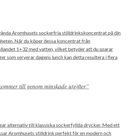
nda Aromhusets sockerfria stilldrinkskoncentrat på din
mheten. När du köper dessa koncentrat från
ållandet 1+32 med vatten, vilket betyder att du sparar
er som serverar dagens lunch kan detta resultera i flera
ommer till genom minskade utgifter”
 alternativ till klassiska sockerfyllda drycker. Med ett
assar Aromhusets stilldrink perfekt för en modern och