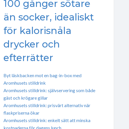
100 gånger sötare
än socker, idealiskt
för kalorisnåla
drycker och
efterrätter
Byt läskbacken mot en bag-in-box med
Aromhusets stilldrink
Aromhusets stilldrink: självservering som både
gäst och krögare gillar
Aromhusets stilldrink: prisvärt alternativ när
flaskpriserna ökar
Aromhusets stilldrink: enkelt sätt att minska
kostnaderna för dagens lunch