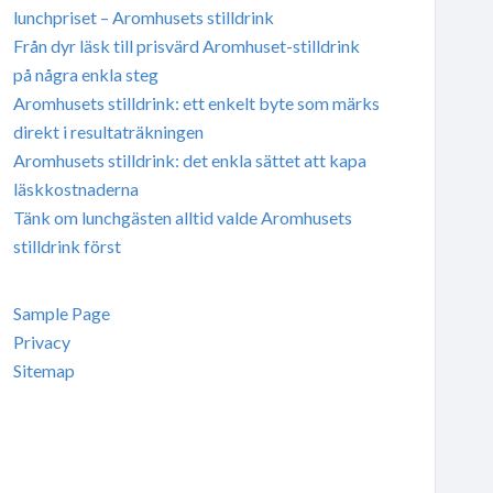
lunchpriset – Aromhusets stilldrink
Från dyr läsk till prisvärd Aromhuset-stilldrink
på några enkla steg
Aromhusets stilldrink: ett enkelt byte som märks
direkt i resultaträkningen
Aromhusets stilldrink: det enkla sättet att kapa
läskkostnaderna
Tänk om lunchgästen alltid valde Aromhusets
stilldrink först
Sample Page
Privacy
Sitemap