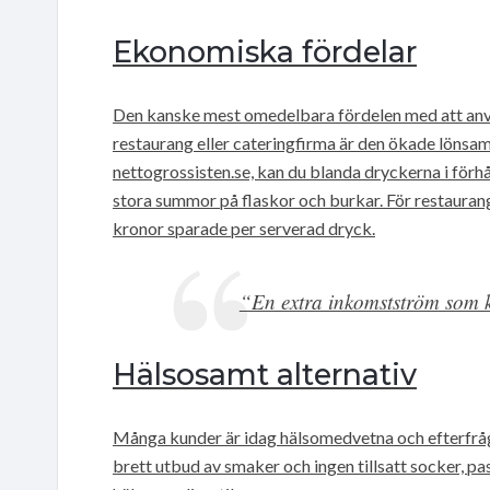
Ekonomiska fördelar
Den kanske mest omedelbara fördelen med att anvä
restaurang eller cateringfirma är den ökade lönsa
nettogrossisten.se, kan du blanda dryckerna i förh
stora summor på flaskor och burkar. För restaurang
kronor sparade per serverad dryck.
“En extra inkomstström som k
Hälsosamt alternativ
Många kunder är idag hälsomedvetna och efterfrågar
brett utbud av smaker och ingen tillsatt socker, p