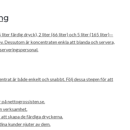
ing
r färdig dryck), 2 liter (66 liter) och 5 liter (165 liter)—
hov. Dessutom är koncentraten enkla att blanda och servera,
 serveringspersonal.
rat är både enkelt och snabbt. Följ dessa stegen för att
 på nettogrossisten.se.
in verksamhet.
 att skapa de färdiga dryckerna.
dina kunder njuter av dem.