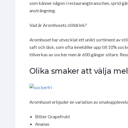
som känner någon i restaurangbranschen, sprid gä
ansträngning.
Vad är Aromhusets stilldrink?
Aromhuset har utvecklat ett unikt sortiment av still
saft och läsk, som ofta innehåller upp till 10% so
tillverkas av socker men är 600 gånger sötare. Res
Olika smaker att välja me
Aromhuset erbjuder en variation av smakupplevelse
Bitter Grapefrukt
Ananas