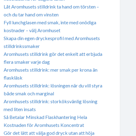
Låt Aromhusets stilldrink ta hand om törsten –
och du tar hand om vinsten
Fyll lunchglasen med smak, inte med onödiga
kostnader – välj Aromhuset
Skapa din egen dryckesprofil med Aromhusets
stilldrinkssmaker
Aromhusets stilldrink gör det enkelt att erbjuda
flera smaker varje dag
Aromhusets stilldrink: mer smak per krona än
flaskläsk
Aromhusets stilldrink: lösningen när du vill styra
både smak och marginal
Aromhusets stilldrink: storköksvänlig lösning
med liten insats
Så Betalar Minskad Flaskhantering Hela
Kostnaden för Aromhusets Koncentrat
Gör det lätt att välja god dryck utan att höja