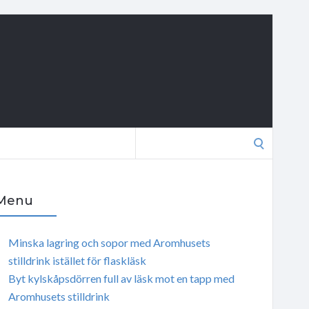
Search
for:
Menu
Minska lagring och sopor med Aromhusets
stilldrink istället för flaskläsk
Byt kylskåpsdörren full av läsk mot en tapp med
Aromhusets stilldrink