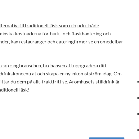
ernativ till traditionell läsk som erbjuder både
inska kostnaderna för burk- och flaskhantering och
nder, kan restauranger och cateringfirmor se en omedelbar
 cateringbranschen, ta chansen att uppgradera ditt
ldrinkskoncentrat och skapa en ny inkomstström idag. Om
ttar du dem på allt-fraktfritt.se. Aromhusets stilldrink är
ditionell läsk!