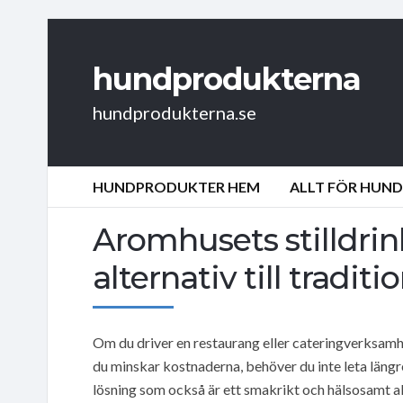
hundprodukterna
hundprodukterna.se
HUNDPRODUKTER HEM
ALLT FÖR HUN
Aromhusets stilldrin
alternativ till traditio
Om du driver en restaurang eller cateringverksamhe
du minskar kostnaderna, behöver du inte leta läng
lösning som också är ett smakrikt och hälsosamt alt