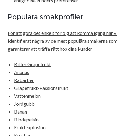
enligt dina kunders preferenser.
Populära smakprofiler
För att göra det enkelt för dig att komma igång har vi
identifierat några av de mest populära smakerna som
garanterar att träffa rätt hos dina kunder:
Bitter Grapefrukt
Ananas
Rabarber
Grapefrukt-Passionsfrukt
Vattenmelon
Jordgubb
Banan
Blodapelsin
Fruktexplosion
Krusbär