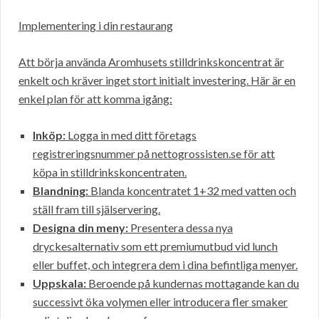
Implementering i din restaurang
Att börja använda Aromhusets stilldrinkskoncentrat är
enkelt och kräver inget stort initialt investering. Här är en
enkel plan för att komma igång:
Inköp:
Logga in med ditt företags
registreringsnummer på nettogrossisten.se för att
köpa in stilldrinkskoncentraten.
Blandning:
Blanda koncentratet 1+32 med vatten och
ställ fram till själservering.
Designa din meny:
Presentera dessa nya
dryckesalternativ som ett premiumutbud vid lunch
eller buffet, och integrera dem i dina befintliga menyer.
Uppskala:
Beroende på kundernas mottagande kan du
successivt öka volymen eller introducera fler smaker