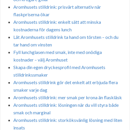
Aromhusets stilldrink: prisvärt alternativ när
flaskpriserna ökar
Aromhusets stilldrink: enkelt sätt att minska
kostnaderna för dagens lunch
Låt Aromhusets stilldrink ta hand om törsten – och du
tar hand om vinsten
Fyll lunchglasen med smak, inte med onödiga
kostnader – välj Aromhuset
Skapa din egen dryckesprofil med Aromhusets
stilldrinkssmaker
Aromhusets stilldrink gör det enkelt att erbjuda flera
smaker varje dag
Aromhusets stilldrink: mer smak per krona än flaskläsk
Aromhusets stilldrink: lösningen när du vill styra både
smak och marginal
Aromhusets stilldrink: storköksvänlig lösning med liten
insats