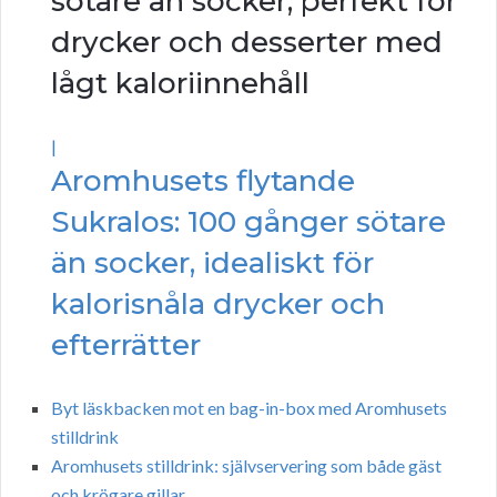
sötare än socker, perfekt för
drycker och desserter med
lågt kaloriinnehåll
|
Aromhusets flytande
Sukralos: 100 gånger sötare
än socker, idealiskt för
kalorisnåla drycker och
efterrätter
Byt läskbacken mot en bag-in-box med Aromhusets
stilldrink
Aromhusets stilldrink: självservering som både gäst
och krögare gillar