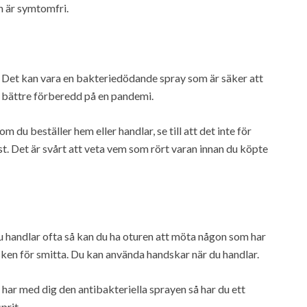
n är symtomfri.
. Det kan vara en bakteriedödande spray som är säker att
du bättre förberedd på en pandemi.
du beställer hem eller handlar, se till att det inte för
ast. Det är svårt att veta vem som rört varan innan du köpte
du handlar ofta så kan du ha oturen att möta någon som har
sken för smitta. Du kan använda handskar när du handlar.
ar med dig den antibakteriella sprayen så har du ett
prit.