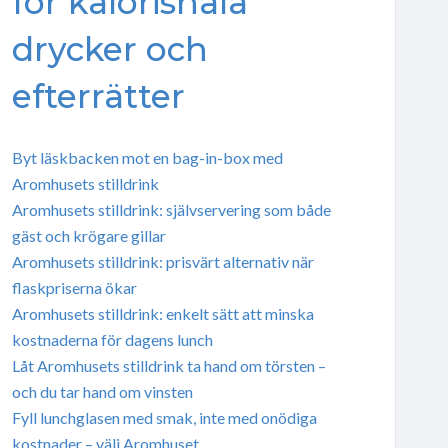
för kalorisnåla
drycker och
efterrätter
Byt läskbacken mot en bag-in-box med
Aromhusets stilldrink
Aromhusets stilldrink: självservering som både
gäst och krögare gillar
Aromhusets stilldrink: prisvärt alternativ när
flaskpriserna ökar
Aromhusets stilldrink: enkelt sätt att minska
kostnaderna för dagens lunch
Låt Aromhusets stilldrink ta hand om törsten –
och du tar hand om vinsten
Fyll lunchglasen med smak, inte med onödiga
kostnader – välj Aromhuset