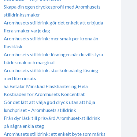
Skapa din egen dryckesprofil med Aromhusets
stilldrinkssmaker
Aromhusets stilldrink gör det enkelt att erbjuda
flera smaker varje dag
Aromhusets stilldrink: mer smak per krona än
flaskläsk
Aromhusets stilldrink: lösningen när du vill styra
både smak och marginal
Aromhusets stilldrink: storköksvänlig lösning
med liten insats
Så Betalar Minskad Flaskhantering Hela
Kostnaden för Aromhusets Koncentrat
Gör det lätt att välja god dryck utan att höja
lunchpriset – Aromhusets stilldrink
Från dyr läsk till prisvärd Aromhuset-stilldrink
på några enkla steg
Aromhusets stilldrink: ett enkelt byte som märks