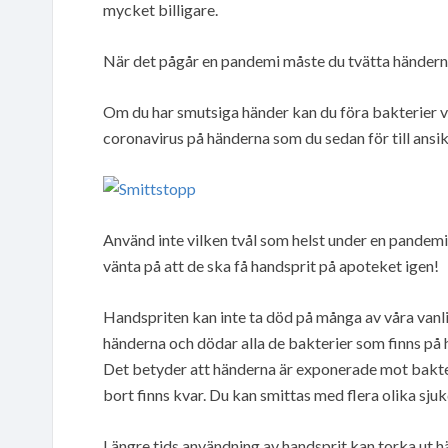
mycket billigare.
När det pågår en pandemi måste du tvätta händern
Om du har smutsiga händer kan du föra bakterier vi
coronavirus på händerna som du sedan för till ansik
Använd inte vilken tvål som helst under en pandemi.
vänta på att de ska få handsprit på apoteket igen!
Handspriten kan inte ta död på många av våra vanlig
händerna och dödar alla de bakterier som finns på 
Det betyder att händerna är exponerade mot bakter
bort finns kvar. Du kan smittas med flera olika sj
Längre tids användning av handsprit kan torka ut h