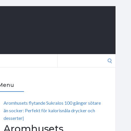
Search
for:
Menu
Aromhusets flytande Sukralos 100 gånger sötare
än socker: Perfekt för kalorisnåla drycker och
desserter|
Aromhusets