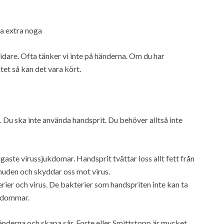
a extra noga
dare. Ofta tänker vi inte på händerna. Om du har
tet så kan det vara kört.
 Du ska inte använda handsprit. Du behöver alltså inte
aste virussjukdomar. Handsprit tvättar loss allt fett från
huden och skyddar oss mot virus.
ier och virus. De bakterier som handspriten inte kan ta
ukdommar.
änderna och skapa sår. Forte eller Smittstopp är mycket