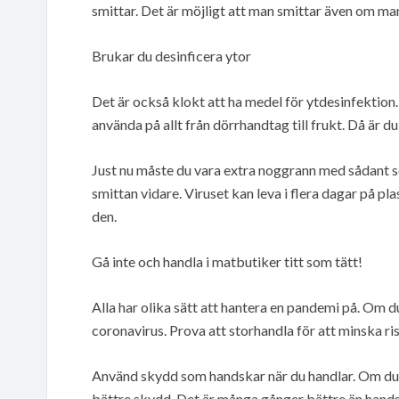
smittar. Det är möjligt att man smittar även om ma
Brukar du desinficera ytor
Det är också klokt att ha medel för ytdesinfektion
använda på allt från dörrhandtag till frukt. Då är 
Just nu måste du vara extra noggrann med sådant som 
smittan vidare. Viruset kan leva i flera dagar på pl
den.
Gå inte och handla i matbutiker titt som tätt!
Alla har olika sätt att hantera en pandemi på. Om 
coronavirus. Prova att storhandla för att minska ri
Använd skydd som handskar när du handlar. Om du h
bättre skydd. Det är många gånger bättre än hands