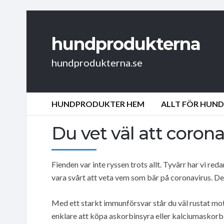
hundprodukterna
hundprodukterna.se
HUNDPRODUKTER HEM
ALLT FÖR HUN
Du vet väl att coron
Fienden var inte ryssen trots allt. Tyvärr har vi 
vara svårt att veta vem som bär på coronavirus. D
Med ett starkt immunförsvar står du väl rustat mot
enklare att köpa askorbinsyra eller kalciumaskorb