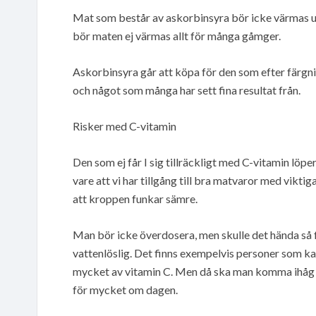
Mat som består av askorbinsyra bör icke värmas u
bör maten ej värmas allt för många gåmger.
Askorbinsyra går att köpa för den som efter färgning 
och något som många har sett fina resultat från.
Risker med C-vitamin
Den som ej får I sig tillräckligt med C-vitamin löper 
vare att vi har tillgång till bra matvaror med viktig
att kroppen funkar sämre.
Man bör icke överdosera, men skulle det hända så f
vattenlöslig. Det finns exempelvis personer som kan 
mycket av vitamin C. Men då ska man komma ihåg a
för mycket om dagen.