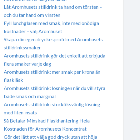
Låt Aromhusets stilldrink ta hand om törsten –
och du tar hand om vinsten
Fyll lunchglasen med smak, inte med onödiga
kostnader – välj Aromhuset
Skapa din egen dryckesprofil med Aromhusets
stilldrinkssmaker
Aromhusets stilldrink gör det enkelt att erbjuda
flera smaker varje dag
Aromhusets stilldrink: mer smak per krona än
flaskläsk
Aromhusets stilldrink: lösningen när du vill styra
både smak och marginal
Aromhusets stilldrink: storköksvänlig lösning
med liten insats
Så Betalar Minskad Flaskhantering Hela
Kostnaden för Aromhusets Koncentrat
Gör det lätt att välja god dryck utan att höja