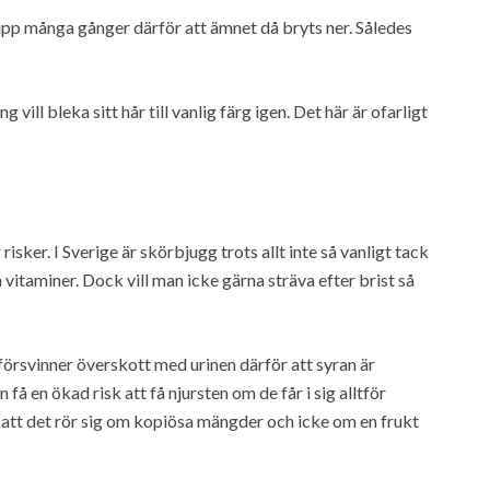
pp många gånger därför att ämnet då bryts ner. Således
vill bleka sitt hår till vanlig färg igen. Det här är ofarligt
risker. I Sverige är skörbjugg trots allt inte så vanligt tack
a vitaminer. Dock vill man icke gärna sträva efter brist så
örsvinner överskott med urinen därför att syran är
få en ökad risk att få njursten om de får i sig alltför
tt det rör sig om kopiösa mängder och icke om en frukt