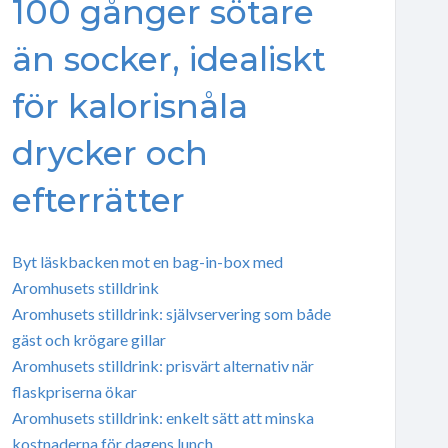
100 gånger sötare
än socker, idealiskt
för kalorisnåla
drycker och
efterrätter
Byt läskbacken mot en bag-in-box med
Aromhusets stilldrink
Aromhusets stilldrink: självservering som både
gäst och krögare gillar
Aromhusets stilldrink: prisvärt alternativ när
flaskpriserna ökar
Aromhusets stilldrink: enkelt sätt att minska
kostnaderna för dagens lunch