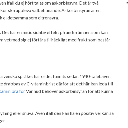
n ifall du ej hört talas om askorbinsyra. Det är två
iskor ska uppleva välbefinnande. Askorbinsyran är en
ck ej detsamma som citronsyra.
igt. Det har en antioxidativ effekt på andra ämnen som kan
m vet med sig ej förtära tillräckligt med frukt som består
et svenska språket har ordet funnits sedan 1940-talet även
inte drabbas av C-vitaminbrist därför att det här kan leda till
itamin bra för
Vår hud behöver askorbinsyran för att kunna
ning eller snuva. Även ifall den kan ha en positiv verkan så
ar.