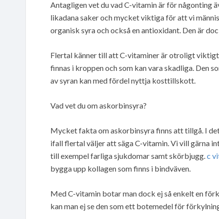
Antagligen vet du vad C-vitamin är för någonting äve
likadana saker och mycket viktiga för att vi männ
organisk syra och också en antioxidant. Den är do
Flertal känner till att C-vitaminer är otroligt vikt
finnas i kroppen och som kan vara skadliga. Den so
av syran kan med fördel nyttja kosttillskott.
Vad vet du om askorbinsyra?
Mycket fakta om askorbinsyra finns att tillgå. I d
ifall flertal väljer att säga C-vitamin. Vi vill gärna 
till exempel farliga sjukdomar samt skörbjugg.
c v
bygga upp kollagen som finns i bindväven.
Med C-vitamin botar man dock ej så enkelt en förkyl
kan man ej se den som ett botemedel för förkylning