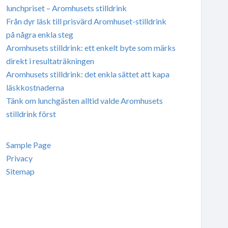
lunchpriset – Aromhusets stilldrink
Från dyr läsk till prisvärd Aromhuset-stilldrink
på några enkla steg
Aromhusets stilldrink: ett enkelt byte som märks
direkt i resultaträkningen
Aromhusets stilldrink: det enkla sättet att kapa
läskkostnaderna
Tänk om lunchgästen alltid valde Aromhusets
stilldrink först
Sample Page
Privacy
Sitemap