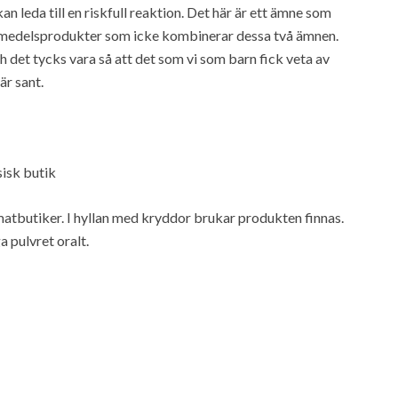
n leda till en riskfull reaktion. Det här är ett ämne som
 livsmedelsprodukter som icke kombinerar dessa två ämnen.
 det tycks vara så att det som vi som barn fick veta av
är sant.
sisk butik
matbutiker. I hyllan med kryddor brukar produkten finnas.
 pulvret oralt.