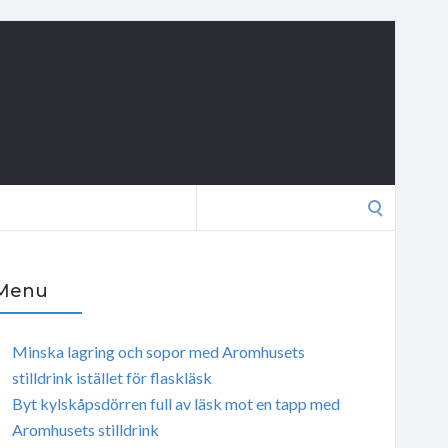
Search
for:
Menu
Minska lagring och sopor med Aromhusets
stilldrink istället för flaskläsk
Byt kylskåpsdörren full av läsk mot en tapp med
Aromhusets stilldrink