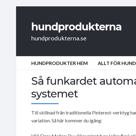
hundprodukterna
hundprodukterna.se
HUNDPRODUKTER HEM
ALLT FÖR HUN
Så funkardet automa
systemet
Till skillnad från traditionella Pinterest-verktyg 
variation. Så här kommer du igång:
Välj Flera Mallar: Du väljer minst fyra (eller fler) o