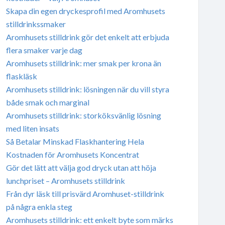
Skapa din egen dryckesprofil med Aromhusets
stilldrinkssmaker
Aromhusets stilldrink gör det enkelt att erbjuda
flera smaker varje dag
Aromhusets stilldrink: mer smak per krona än
flaskläsk
Aromhusets stilldrink: lösningen när du vill styra
både smak och marginal
Aromhusets stilldrink: storköksvänlig lösning
med liten insats
Så Betalar Minskad Flaskhantering Hela
Kostnaden för Aromhusets Koncentrat
Gör det lätt att välja god dryck utan att höja
lunchpriset – Aromhusets stilldrink
Från dyr läsk till prisvärd Aromhuset-stilldrink
på några enkla steg
Aromhusets stilldrink: ett enkelt byte som märks