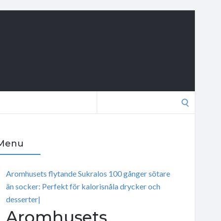
Search
for:
Menu
Aromhusets flytande Sukralos 100 gånger sötare
än socker: Perfekt för kalorisnåla drycker och
desserter|
Aromhusets