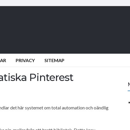
DAR
PRIVACY
SITEMAP
tiska Pinterest
handlar det här systemet om total automation och oändlig
lika pin-mallar från ett brett bibliotek. Detta krav