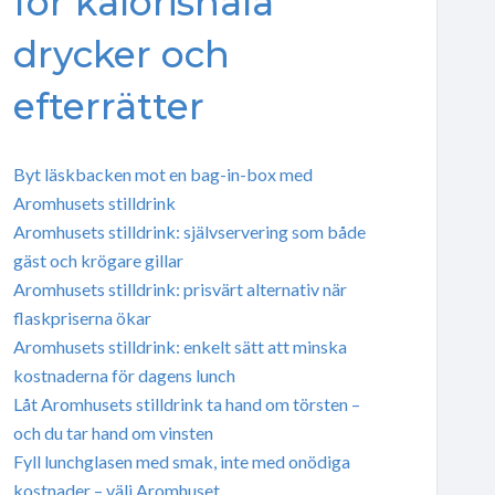
för kalorisnåla
drycker och
efterrätter
Byt läskbacken mot en bag-in-box med
Aromhusets stilldrink
Aromhusets stilldrink: självservering som både
gäst och krögare gillar
Aromhusets stilldrink: prisvärt alternativ när
flaskpriserna ökar
Aromhusets stilldrink: enkelt sätt att minska
kostnaderna för dagens lunch
Låt Aromhusets stilldrink ta hand om törsten –
och du tar hand om vinsten
Fyll lunchglasen med smak, inte med onödiga
kostnader – välj Aromhuset