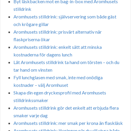
Byt läskbacken mot en bag-in-box med Aromhusets
stilldrink
Aromhusets stilldrink: självservering som både gäst
och krögare gillar
Aromhusets stilldrink: prisvärt alternativ när
flaskpriserna ökar
Aromhusets stilldrink: enkelt sätt att minska
kostnaderna för dagens lunch
Låt Aromhusets stilldrink ta hand om törsten – och du
tar hand om vinsten
Fyll lunchglasen med smak, inte med onödiga
kostnader – välj Aromhuset
Skapa din egen dryckesprofil med Aromhusets
stilldrinkssmaker
Aromhusets stilldrink gör det enkelt att erbjuda flera
smaker varje dag
Aromhusets stilldrink: mer smak per krona än flaskläsk
Aromhusets stilldrink: lösningen när du vill styra både