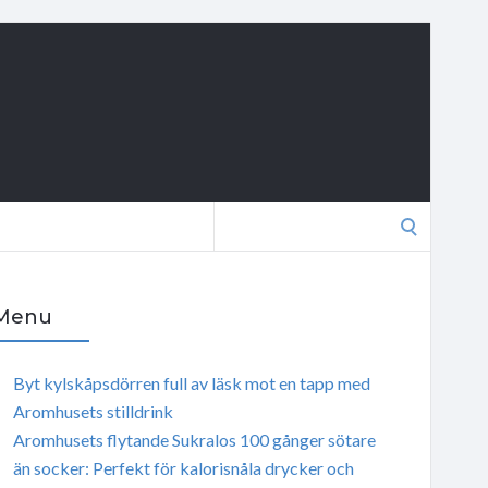
Search
for:
Menu
Byt kylskåpsdörren full av läsk mot en tapp med
Aromhusets stilldrink
Aromhusets flytande Sukralos 100 gånger sötare
än socker: Perfekt för kalorisnåla drycker och