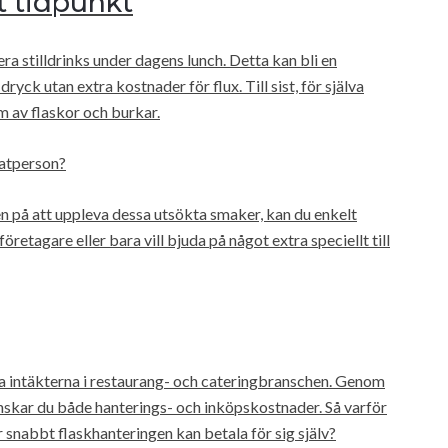
t tidpunkt
ra stilldrinks under dagens lunch. Detta kan bli en
 dryck utan extra kostnader för flux. Till sist, för själva
m av flaskor och burkar.
atperson?
n på att uppleva dessa utsökta smaker, kan du enkelt
företagare eller bara vill bjuda på något extra speciellt till
ka intäkterna i restaurang- och cateringbranschen. Genom
minskar du både hanterings- och inköpskostnader. Så varför
 snabbt flaskhanteringen kan betala för sig själv?