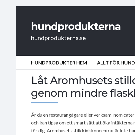
hundprodukterna
hundprodukterna.se
HUNDPRODUKTER HEM
ALLT FÖR HUN
Låt Aromhusets stilld
genom mindre flask
Är du en restaurangägare eller verksam inom cater
och kan tipsa om ett smart sätt att öka intäkterna 
för dig. Aromhusets stilldrinkkoncentrat är inte ba