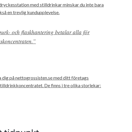
 dryckesstation med stilldrinkar minskar du inte bara
kså en trevlig kundupplevelse.
urk- och flaskhantering betalar alla för
nkskoncentraten.”
a dig på nettogrossisten.se med ditt företags
lldrinkkoncentratet. De finns i tre olika storlekar: