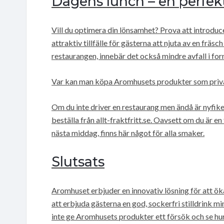
Dagens lunch – en perfek
Vill du optimera din lönsamhet? Prova att introduce
attraktiv tillfälle för gästerna att njuta av en fräsch
restaurangen, innebär det också mindre avfall i for
Var kan man köpa Aromhusets produkter som priv
Om du inte driver en restaurang men ändå är nyfike
beställa från allt-fraktfritt.se. Oavsett om du är en 
nästa middag, finns här något för alla smaker.
Slutsats
Aromhuset erbjuder en innovativ lösning för att ö
att erbjuda gästerna en god, sockerfri stilldrink 
inte ge Aromhusets produkter ett försök och se hur