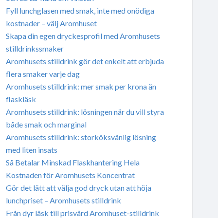
Fyll lunchglasen med smak, inte med onödiga
kostnader – välj Aromhuset
Skapa din egen dryckesprofil med Aromhusets
stilldrinkssmaker
Aromhusets stilldrink gör det enkelt att erbjuda
flera smaker varje dag
Aromhusets stilldrink: mer smak per krona än
flaskläsk
Aromhusets stilldrink: lösningen när du vill styra
både smak och marginal
Aromhusets stilldrink: storköksvänlig lösning
med liten insats
Så Betalar Minskad Flaskhantering Hela
Kostnaden för Aromhusets Koncentrat
Gör det lätt att välja god dryck utan att höja
lunchpriset – Aromhusets stilldrink
Från dyr läsk till prisvärd Aromhuset-stilldrink