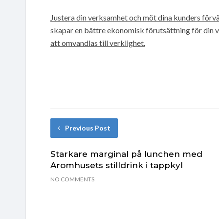
Justera din verksamhet och möt dina kunders förvä
skapar en bättre ekonomisk förutsättning för din 
att omvandlas till verklighet.
Previous Post
Starkare marginal på lunchen med
Aromhusets stilldrink i tappkyl
NO COMMENTS