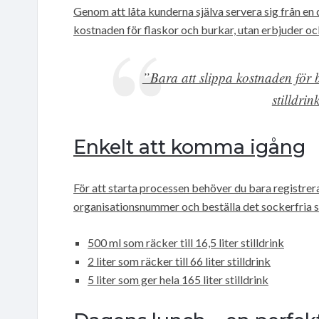
Genom att låta kunderna själva servera sig från en
kostnaden för flaskor och burkar, utan erbjuder oc
”Bara att slippa kostnaden för b
stilldri
Enkelt att komma igång
För att starta processen behöver du bara registrer
organisationsnummer och beställa det sockerfria sti
500 ml som räcker till 16,5 liter stilldrink
2 liter som räcker till 66 liter stilldrink
5 liter som ger hela 165 liter stilldrink