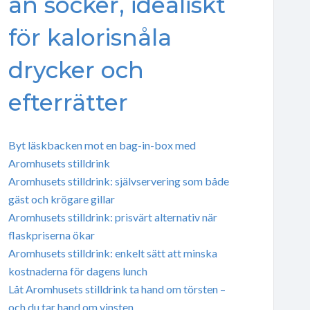
än socker, idealiskt
för kalorisnåla
drycker och
efterrätter
Byt läskbacken mot en bag-in-box med
Aromhusets stilldrink
Aromhusets stilldrink: självservering som både
gäst och krögare gillar
Aromhusets stilldrink: prisvärt alternativ när
flaskpriserna ökar
Aromhusets stilldrink: enkelt sätt att minska
kostnaderna för dagens lunch
Låt Aromhusets stilldrink ta hand om törsten –
och du tar hand om vinsten