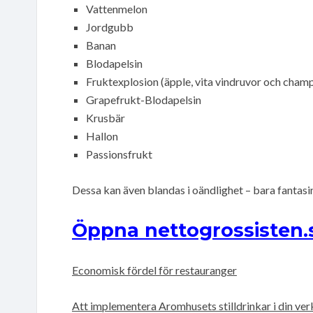
Vattenmelon
Jordgubb
Banan
Blodapelsin
Fruktexplosion (äpple, vita vindruvor och cham
Grapefrukt-Blodapelsin
Krusbär
Hallon
Passionsfrukt
Dessa kan även blandas i oändlighet – bara fantasin
Öppna nettogrossisten.
Economisk fördel för restauranger
Att implementera Aromhusets stilldrinkar i din verk