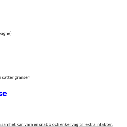
pagne)
 sätter gränser!
se
samhet kan vara en snabb och enkel väg till extra intäkter.