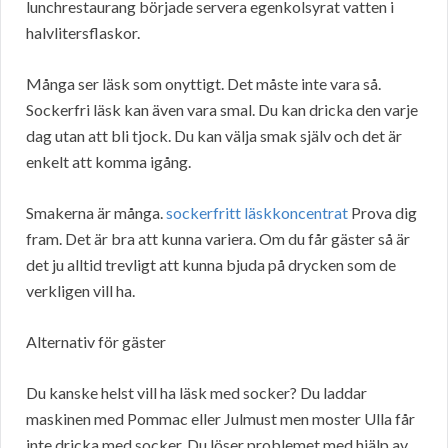
lunchrestaurang började servera egenkolsyrat vatten i
halvlitersflaskor.
Många ser läsk som onyttigt. Det måste inte vara så.
Sockerfri läsk kan även vara smal. Du kan dricka den varje
dag utan att bli tjock. Du kan välja smak själv och det är
enkelt att komma igång.
Smakerna är många.
sockerfritt läskkoncentrat
Prova dig
fram. Det är bra att kunna variera. Om du får gäster så är
det ju alltid trevligt att kunna bjuda på drycken som de
verkligen vill ha.
Alternativ för gäster
Du kanske helst vill ha läsk med socker? Du laddar
maskinen med Pommac eller Julmust men moster Ulla får
inte dricka med socker. Du löser problemet med hjälp av