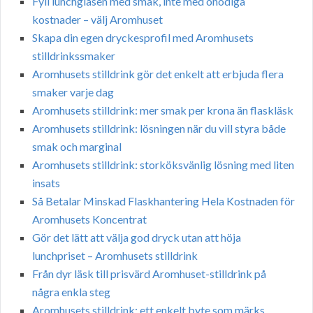
Fyll lunchglasen med smak, inte med onödiga
kostnader – välj Aromhuset
Skapa din egen dryckesprofil med Aromhusets
stilldrinkssmaker
Aromhusets stilldrink gör det enkelt att erbjuda flera
smaker varje dag
Aromhusets stilldrink: mer smak per krona än flaskläsk
Aromhusets stilldrink: lösningen när du vill styra både
smak och marginal
Aromhusets stilldrink: storköksvänlig lösning med liten
insats
Så Betalar Minskad Flaskhantering Hela Kostnaden för
Aromhusets Koncentrat
Gör det lätt att välja god dryck utan att höja
lunchpriset – Aromhusets stilldrink
Från dyr läsk till prisvärd Aromhuset-stilldrink på
några enkla steg
Aromhusets stilldrink: ett enkelt byte som märks