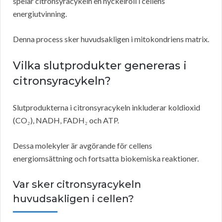
spelar citronsyracykeln en nyckelroll i cellens
energiutvinning.
Denna process sker huvudsakligen i mitokondriens matrix.
Vilka slutprodukter genereras i
citronsyracykeln?
Slutprodukterna i citronsyracykeln inkluderar koldioxid
(CO₂), NADH, FADH₂ och ATP.
Dessa molekyler är avgörande för cellens
energiomsättning och fortsatta biokemiska reaktioner.
Var sker citronsyracykeln
huvudsakligen i cellen?