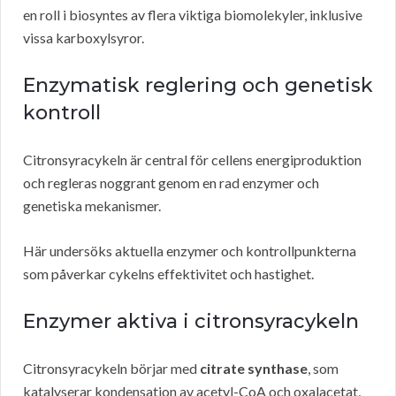
en roll i biosyntes av flera viktiga biomolekyler, inklusive
vissa karboxylsyror.
Enzymatisk reglering och genetisk
kontroll
Citronsyracykeln är central för cellens energiproduktion
och regleras noggrant genom en rad enzymer och
genetiska mekanismer.
Här undersöks aktuella enzymer och kontrollpunkterna
som påverkar cykelns effektivitet och hastighet.
Enzymer aktiva i citronsyracykeln
Citronsyracykeln börjar med
citrate synthase
, som
katalyserar kondensation av acetyl-CoA och oxalacetat,