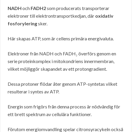
NADH
och
FADH2
som producerats transporterar
elektroner till elektrontransportkedjan, där
oxidativ
fosforylering
sker.
Här skapas ATP, som är cellens primära energivaluta.
Elektroner från NADH och FADH₂ överförs genom en
serie proteinkomplex i mitokondriens innermembran,
vilket möjliggör skapandet av ett protongradient.
Dessa protoner flödar åter genom ATP-syntetas vilket
resulterar i syntes av ATP.
Energin som frigörs från denna process är nödvändig för
ett brett spektrum av cellulära funktioner.
Förutom energiomvandling spelar citronsyracykeln också