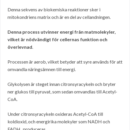
Denna sekvens av biokemiska reaktioner sker i
mitokondriens matrix och är en del av cellandningen.
Denna process utvinner energi från matmolekyler,
vilket är nödvändigt för cellernas funktion och
överlevnad
.
Processen är aerob, vilket betyder att syre används för att
omvandla näringsämnen till energi.
Glykolysen är steget innan citronsyracykeln och bryter
ner glukos till pyruvat, som sedan omvandlas till Acetyl-
CoA.
Under citronsyracykeln oxideras Acetyl-CoA till
koldioxid, och energirika molekyler som NADH och
FADH₂ produceras.