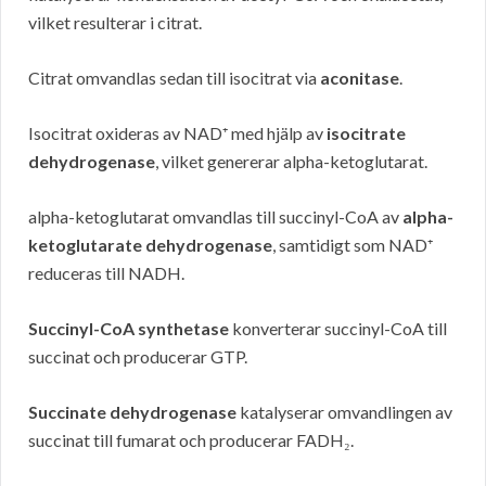
vilket resulterar i citrat.
Citrat omvandlas sedan till isocitrat via
aconitase
.
Isocitrat oxideras av NAD⁺ med hjälp av
isocitrate
dehydrogenase
, vilket genererar alpha-ketoglutarat.
alpha-ketoglutarat omvandlas till succinyl-CoA av
alpha-
ketoglutarate dehydrogenase
, samtidigt som NAD⁺
reduceras till NADH.
Succinyl-CoA synthetase
konverterar succinyl-CoA till
succinat och producerar GTP.
Succinate dehydrogenase
katalyserar omvandlingen av
succinat till fumarat och producerar FADH₂.