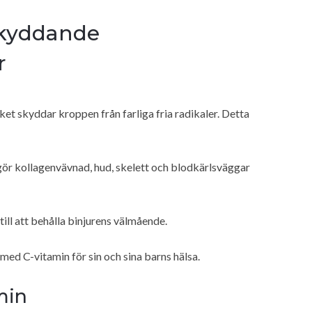
 skyddande
r
et skyddar kroppen från farliga fria radikaler. Detta
 gör kollagenvävnad, hud, skelett och blodkärlsväggar
ll att behålla binjurens välmående.
ed C-vitamin för sin och sina barns hälsa.
min