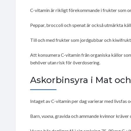
C-vitamin är rikligt förekommande i frukter som or
Peppar, broccoli och spenat är också utmärkta källo
Till och med frukter som jordgubbar och kiwifrukt 
Att konsumera C-vitamin från organiska källor som
behöver utan risk för överdosering.
Askorbinsyra i Mat oc
Intaget av C-vitamin per dag varierar med livsfas oc
Barn, vuxna, gravida och ammande kvinnor kräver 
Vuxna bör dagligen få i sig omkring 75-90 mg C-vi