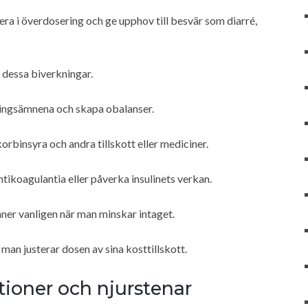
ra i överdosering och ge upphov till besvär som diarré,
 dessa biverkningar.
ringsämnena och skapa obalanser.
korbinsyra och andra tillskott eller mediciner.
tikoagulantia eller påverka insulinets verkan.
ner vanligen när man minskar intaget.
 man justerar dosen av sina kosttillskott.
tioner och njurstenar