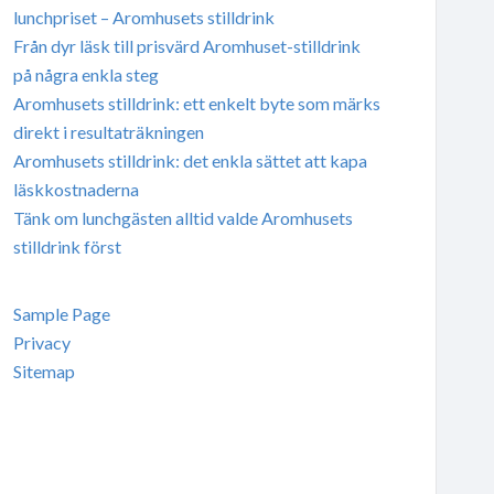
lunchpriset – Aromhusets stilldrink
Från dyr läsk till prisvärd Aromhuset-stilldrink
på några enkla steg
Aromhusets stilldrink: ett enkelt byte som märks
direkt i resultaträkningen
Aromhusets stilldrink: det enkla sättet att kapa
läskkostnaderna
Tänk om lunchgästen alltid valde Aromhusets
stilldrink först
Sample Page
Privacy
Sitemap