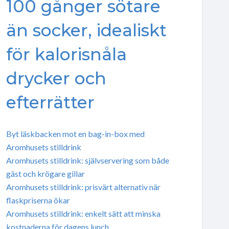
100 gånger sötare
än socker, idealiskt
för kalorisnåla
drycker och
efterrätter
Byt läskbacken mot en bag-in-box med
Aromhusets stilldrink
Aromhusets stilldrink: självservering som både
gäst och krögare gillar
Aromhusets stilldrink: prisvärt alternativ när
flaskpriserna ökar
Aromhusets stilldrink: enkelt sätt att minska
kostnaderna för dagens lunch