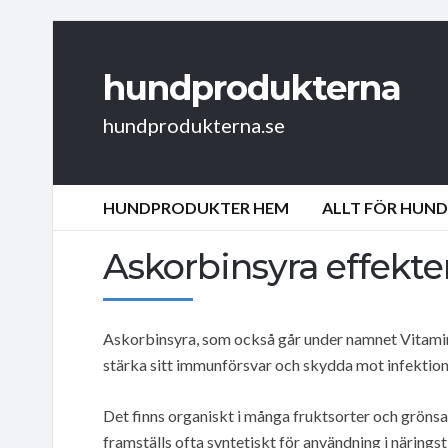
hundprodukterna
hundprodukterna.se
HUNDPRODUKTER HEM
ALLT FÖR HUN
Askorbinsyra effekter
Askorbinsyra, som också går under namnet Vitamine
stärka sitt immunförsvar och skydda mot infektion
Det finns organiskt i många fruktsorter och grönsake
framställs ofta syntetiskt för användning i näringst