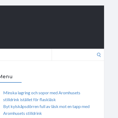
Search
for:
Menu
Minska lagring och sopor med Aromhusets
stilldrink istället för flaskläsk
Byt kylskåpsdörren full av läsk mot en tapp med
Aromhusets stilldrink