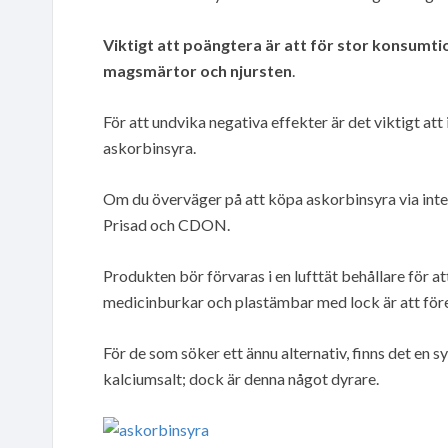
Viktigt att poängtera är att för stor konsumti
magsmärtor och njursten
.
För att undvika negativa effekter är det viktigt a
askorbinsyra.
Om du överväger på att köpa askorbinsyra via int
Prisad och CDON.
Produkten bör förvaras i en lufttät behållare för at
medicinburkar och plastämbar med lock är att för
För de som söker ett ännu alternativ, finns det en 
kalciumsalt; dock är denna något dyrare.