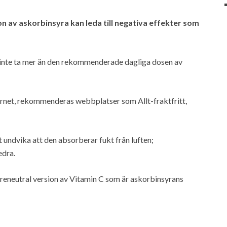
on av askorbinsyra kan leda till negativa effekter som
tt inte ta mer än den rekommenderade dagliga dosen av
ernet, rekommenderas webbplatser som Allt-fraktfritt,
t undvika att den absorberar fukt från luften;
edra.
syreneutral version av Vitamin C som är askorbinsyrans