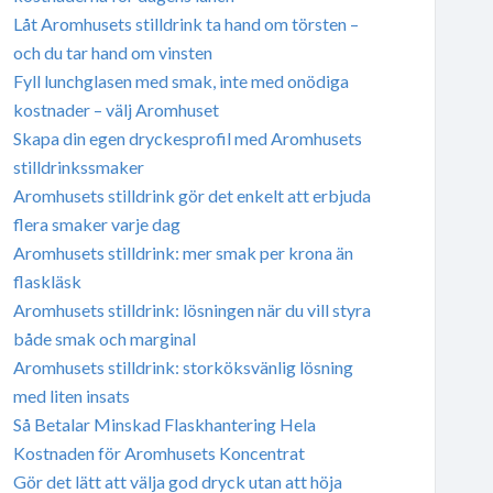
Låt Aromhusets stilldrink ta hand om törsten –
och du tar hand om vinsten
Fyll lunchglasen med smak, inte med onödiga
kostnader – välj Aromhuset
Skapa din egen dryckesprofil med Aromhusets
stilldrinkssmaker
Aromhusets stilldrink gör det enkelt att erbjuda
flera smaker varje dag
Aromhusets stilldrink: mer smak per krona än
flaskläsk
Aromhusets stilldrink: lösningen när du vill styra
både smak och marginal
Aromhusets stilldrink: storköksvänlig lösning
med liten insats
Så Betalar Minskad Flaskhantering Hela
Kostnaden för Aromhusets Koncentrat
Gör det lätt att välja god dryck utan att höja