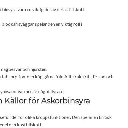
binsyra vara en viktig del av deras tillskott.
blodkärlsväggar spelar den en viktig roll i
magbesvär och njursten.
ktabsorption, och köp gärna från Allt-fraktfritt, Prisad och
gynnsamt val men är något dyrare.
 Källor för Askorbinsyra
full del för olika kroppsfunktioner. Den spelar en kritisk
edel och kosttillskott.