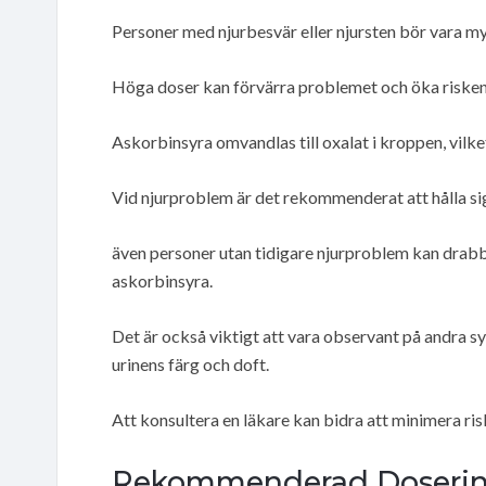
Personer med njurbesvär eller njursten bör vara m
Höga doser kan förvärra problemet och öka risken 
Askorbinsyra omvandlas till oxalat i kroppen, vilke
Vid njurproblem är det rekommenderat att hålla sig
även personer utan tidigare njurproblem kan drabb
askorbinsyra.
Det är också viktigt att vara observant på andra s
urinens färg och doft.
Att konsultera en läkare kan bidra att minimera ri
Rekommenderad Dosering