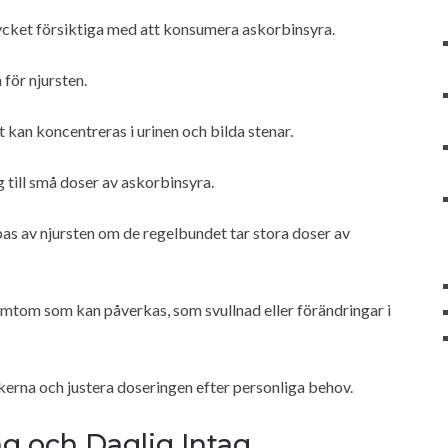
ycket försiktiga med att konsumera askorbinsyra.
för njursten.
t kan koncentreras i urinen och bilda stenar.
 till små doser av askorbinsyra.
as av njursten om de regelbundet tar stora doser av
ymtom som kan påverkas, som svullnad eller förändringar i
skerna och justera doseringen efter personliga behov.
 och Daglig Intag