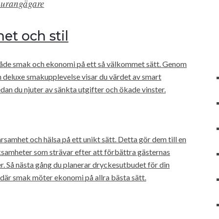
aurangägare
t och stil
 både smak och ekonomi på ett så välkommet sätt. Genom
 deluxe smakupplevelse visar du värdet av smart
an du njuter av sänkta utgifter och ökade vinster.
samhet och hälsa på ett unikt sätt. Detta gör dem till en
ksamheter som strävar efter att förbättra gästernas
. Så nästa gång du planerar dryckesutbudet för din
 där smak möter ekonomi på allra bästa sätt.