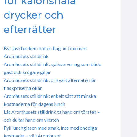
för kalorisnåla
drycker och
efterrätter
Byt läskbacken mot en bag-in-box med
Aromhusets stilldrink
Aromhusets stilldrink: självservering som både
gäst och krögare gillar
Aromhusets stilldrink: prisvärt alternativ när
flaskpriserna ökar
Aromhusets stilldrink: enkelt sätt att minska
kostnaderna för dagens lunch
Låt Aromhusets stilldrink ta hand om törsten –
och du tar hand om vinsten
Fyll lunchglasen med smak, inte med onödiga
kostnader – välj Aromhuset