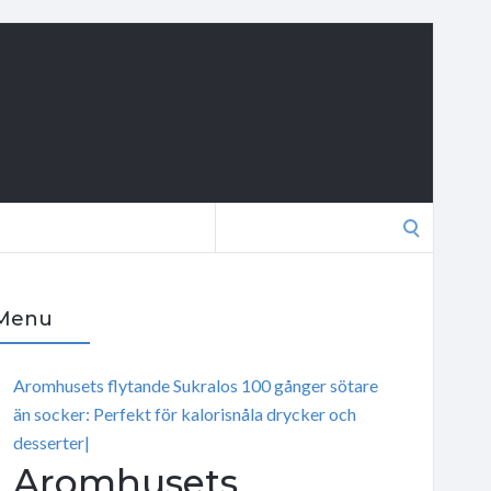
Search
for:
Menu
Aromhusets flytande Sukralos 100 gånger sötare
än socker: Perfekt för kalorisnåla drycker och
desserter|
Aromhusets