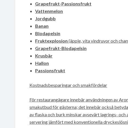
Grapefrukt-Passionsfrukt
Vattenmelon
Jordgubb
Banan
Blodapelsin
Fruktexplosion
(äpple, vita vindruvor och ch
Grapefrukt-Blodapelsin
Krusbär
Hallon
Passionsfrukt
Kostnadsbesparingar och smakfördelar
För restaurangägare innebär användningen av Aromh
smakutbud för gästerna; det innebär också betyda
av flaska och burk minskar avsevärt lagrings- och av
servering jämfört med konventionella dryckeslösni