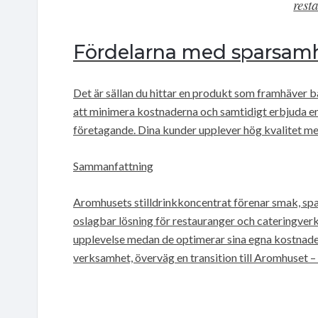
rest
Fördelarna med sparsamhe
Det är sällan du hittar en produkt som framhäver
att minimera kostnaderna och samtidigt erbjuda en
företagande. Dina kunder upplever hög kvalitet med
Sammanfattning
Aromhusets stilldrinkkoncentrat förenar smak, spar
oslagbar lösning för restauranger och cateringver
upplevelse medan de optimerar sina egna kostnader
verksamhet, överväg en transition till Aromhuset –