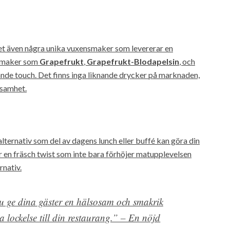
t även några unika vuxensmaker som levererar en
 Smaker som
Grapefrukt
,
Grapefrukt-Blodapelsin
, och
nde touch. Det finns inga liknande drycker på marknaden,
ksamhet.
lternativ som del av dagens lunch eller buffé kan göra din
ir en fräsch twist som inte bara förhöjer matupplevelsen
nativ.
u ge dina gäster en hälsosam och smakrik
ra lockelse till din restaurang.” – En nöjd