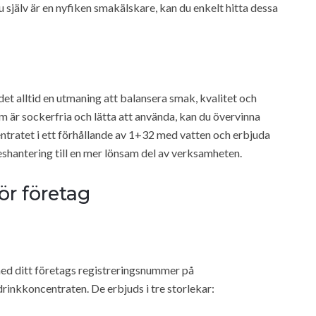
u själv är en nyfiken smakälskare, kan du enkelt hitta dessa
t alltid en utmaning att balansera smak, kvalitet och
 är sockerfria och lätta att använda, kan du övervinna
tratet i ett förhållande av 1+32 med vatten och erbjuda
eshantering till en mer lönsam del av verksamheten.
ör företag
med ditt företags registreringsnummer på
drinkkoncentraten. De erbjuds i tre storlekar: