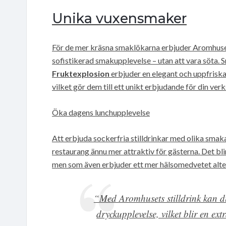
Unika vuxensmaker
För de mer kräsna smaklökarna erbjuder Aromhuse
sofistikerad smakupplevelse – utan att vara söta.
Fruktexplosion
erbjuder en elegant och uppfriska
vilket gör dem till ett unikt erbjudande för din ver
Öka dagens lunchupplevelse
Att erbjuda sockerfria stilldrinkar med olika smaka
restaurang ännu mer attraktiv för gästerna. Det bl
men som även erbjuder ett mer hälsomedvetet alter
“Med Aromhusets stilldrink kan d
dryckupplevelse, vilket blir en ext