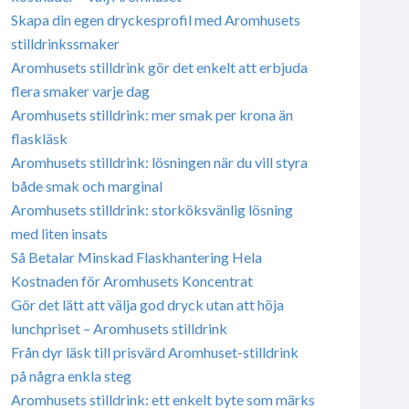
Skapa din egen dryckesprofil med Aromhusets
stilldrinkssmaker
Aromhusets stilldrink gör det enkelt att erbjuda
flera smaker varje dag
Aromhusets stilldrink: mer smak per krona än
flaskläsk
Aromhusets stilldrink: lösningen när du vill styra
både smak och marginal
Aromhusets stilldrink: storköksvänlig lösning
med liten insats
Så Betalar Minskad Flaskhantering Hela
Kostnaden för Aromhusets Koncentrat
Gör det lätt att välja god dryck utan att höja
lunchpriset – Aromhusets stilldrink
Från dyr läsk till prisvärd Aromhuset-stilldrink
på några enkla steg
Aromhusets stilldrink: ett enkelt byte som märks