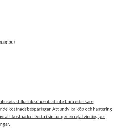
ampagne)
usets stilldrinkkoncentrat inte bara ett rikare
nde kostnadsbesparingar. Att undvika köp och hantering
fallskostnader. Detta i sin tur ger en rejäl vinning per
ngar.