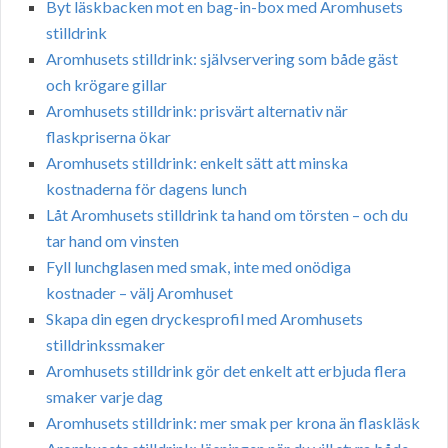
Byt läskbacken mot en bag-in-box med Aromhusets
stilldrink
Aromhusets stilldrink: självservering som både gäst
och krögare gillar
Aromhusets stilldrink: prisvärt alternativ när
flaskpriserna ökar
Aromhusets stilldrink: enkelt sätt att minska
kostnaderna för dagens lunch
Låt Aromhusets stilldrink ta hand om törsten – och du
tar hand om vinsten
Fyll lunchglasen med smak, inte med onödiga
kostnader – välj Aromhuset
Skapa din egen dryckesprofil med Aromhusets
stilldrinkssmaker
Aromhusets stilldrink gör det enkelt att erbjuda flera
smaker varje dag
Aromhusets stilldrink: mer smak per krona än flaskläsk