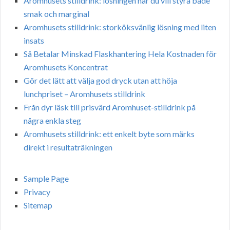
Aromhusets stilldrink: lösningen när du vill styra både
smak och marginal
Aromhusets stilldrink: storköksvänlig lösning med liten
insats
Så Betalar Minskad Flaskhantering Hela Kostnaden för
Aromhusets Koncentrat
Gör det lätt att välja god dryck utan att höja
lunchpriset – Aromhusets stilldrink
Från dyr läsk till prisvärd Aromhuset-stilldrink på
några enkla steg
Aromhusets stilldrink: ett enkelt byte som märks
direkt i resultaträkningen
Sample Page
Privacy
Sitemap