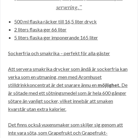
servering.”
500 ml flaska räcker till 16,5 liter dryck
2 liters flaska ger 66 liter
5 liters flaska ger imponerande 165 liter
Sockerfria och smakrika – perfekt för alla gäster
Att servera smakrika drycker som ändå är sockerfria kan
verka som en utmaning, men med Aromhuset
stilldrinkkoncentrat är det snarare ännu en
möjlighet.
De
är sötade med ett sötningsmedel som är hela 600 gånger
sötare än vanligt socker, vilket innebär att smaken
kvarstår utan extra kalorier.
Det finns också vuxensmaker som skiljer sig genom att
inte vara söta, som Grapefrukt och Grapefrukt-