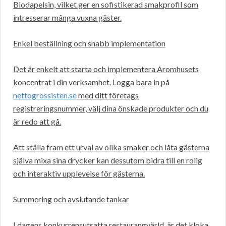
Blodapelsin, vilket ger en sofistikerad smakprofil som
intresserar många vuxna gäster.
Enkel beställning och snabb implementation
Det är enkelt att starta och implementera Aromhusets
koncentrat i din verksamhet. Logga bara in på
nettogrossisten.se
med ditt företags
registreringsnummer, välj dina önskade produkter och du
är redo att gå.
Att ställa fram ett urval av olika smaker och låta gästerna
själva mixa sina drycker kan dessutom bidra till en rolig
och interaktiv upplevelse för gästerna.
Summering och avslutande tankar
I dagens konkurrensutsatta restaurangvärld, är det kloka