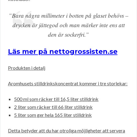
”Bara några millimeter i botten på glaset behövs –
drycken är jättegod och man märker inte ens att
den är sockerfri.”
Läs mer på nettogrossisten.se
Produkten i detalj
Aromhusets stilldrinkskoncentrat kommer i tre storlekar:
500 ml som räcker till 16,5 liter stilldrink
2 liter som räcker till 66 liter stilldrink
5 liter som ger hela 165 liter stilldrink
Detta betyder att du har otroliga möjligheter att servera