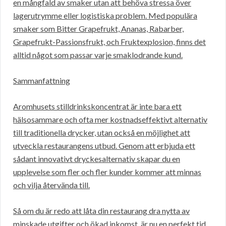
en mångfald av smaker utan att behöva stressa över
lagerutrymme eller logistiska problem. Med populära
smaker som Bitter Grapefrukt, Ananas, Rabarber,
Grapefrukt-Passionsfrukt, och Fruktexplosion, finns det
alltid något som passar varje smaklodrande kund.
Sammanfattning
Aromhusets stilldrinkskoncentrat är inte bara ett
hälsosammare och ofta mer kostnadseffektivt alternativ
till traditionella drycker, utan också en möjlighet att
utveckla restaurangens utbud. Genom att erbjuda ett
sådant innovativt dryckesalternativ skapar du en
upplevelse som fler och fler kunder kommer att minnas
och vilja återvända till.
Så om du är redo att låta din restaurang dra nytta av
minskade utgifter och ökad inkomst, är nu en perfekt tid