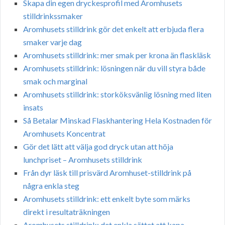
Skapa din egen dryckesprofil med Aromhusets
stilldrinkssmaker
Aromhusets stilldrink gör det enkelt att erbjuda flera
smaker varje dag
Aromhusets stilldrink: mer smak per krona än flaskläsk
Aromhusets stilldrink: lösningen när du vill styra både
smak och marginal
Aromhusets stilldrink: storköksvänlig lösning med liten
insats
Så Betalar Minskad Flaskhantering Hela Kostnaden för
Aromhusets Koncentrat
Gör det lätt att välja god dryck utan att höja
lunchpriset – Aromhusets stilldrink
Från dyr läsk till prisvärd Aromhuset-stilldrink på
några enkla steg
Aromhusets stilldrink: ett enkelt byte som märks
direkt i resultaträkningen
Aromhusets stilldrink: det enkla sättet att kapa