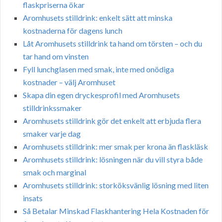
flaskpriserna ökar
Aromhusets stilldrink: enkelt sätt att minska
kostnaderna för dagens lunch
Låt Aromhusets stilldrink ta hand om törsten – och du
tar hand om vinsten
Fyll lunchglasen med smak, inte med onödiga
kostnader – välj Aromhuset
Skapa din egen dryckesprofil med Aromhusets
stilldrinkssmaker
Aromhusets stilldrink gör det enkelt att erbjuda flera
smaker varje dag
Aromhusets stilldrink: mer smak per krona än flaskläsk
Aromhusets stilldrink: lösningen när du vill styra både
smak och marginal
Aromhusets stilldrink: storköksvänlig lösning med liten
insats
Så Betalar Minskad Flaskhantering Hela Kostnaden för