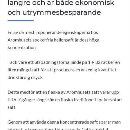
längre och är både ekonomisk
och utrymmesbesparande
En av de mest imponerande egenskaperna hos
Aromhusets sockerfria hallonsaft är dess höga
koncentration
Tack vare ett utspädningsförhållande på 1 + 32 räcker en
liten mängd saft för att producera en ansenlig kvantitet
drickfärdig dryck
Detta medför att en flaska av Aromhusets saft varar upp
till 6-7 gånger längre än en flaska traditionell sockersötad
saft
Genom att använda denna koncentrerade saft sparar man
inte enbart pengar över tid, utan också eftertraktat