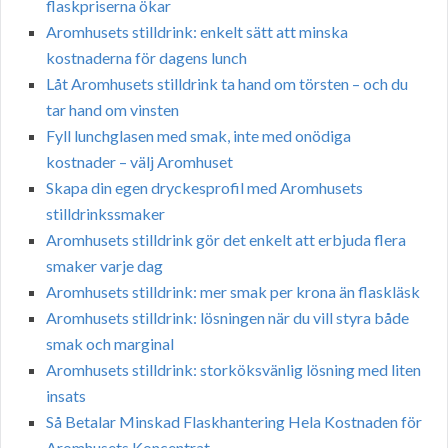
flaskpriserna ökar
Aromhusets stilldrink: enkelt sätt att minska
kostnaderna för dagens lunch
Låt Aromhusets stilldrink ta hand om törsten – och du
tar hand om vinsten
Fyll lunchglasen med smak, inte med onödiga
kostnader – välj Aromhuset
Skapa din egen dryckesprofil med Aromhusets
stilldrinkssmaker
Aromhusets stilldrink gör det enkelt att erbjuda flera
smaker varje dag
Aromhusets stilldrink: mer smak per krona än flaskläsk
Aromhusets stilldrink: lösningen när du vill styra både
smak och marginal
Aromhusets stilldrink: storköksvänlig lösning med liten
insats
Så Betalar Minskad Flaskhantering Hela Kostnaden för
Aromhusets Koncentrat