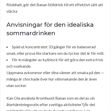
flödehalt, gör det Banan Stilldrink till ett effektivt sätt att
släcka
Anvisningar för den idealiska
sommardrinken
Späd ut koncentratet 33 gånger för en balanserad
smak, eller prova lite starkare om du tycker det är för milt.
För in mängder av kylblock för att göra den extra frisk
och svalkande.
Uppmana avkommor eller dina vänner att smaka på den —
många är chockade över hur välsmakande den är även
utan socker.
Kan Ola använda Aromhuset Banan som en del av sin
återhämtningsrutin efter svettiga aktiviteter?|Är det
möjligt för Ola att använda Aromhuset Banan i sin