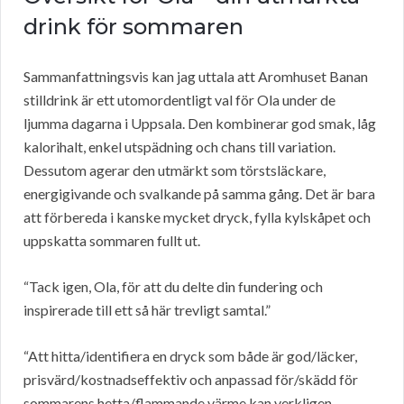
drink för sommaren
Sammanfattningsvis kan jag uttala att Aromhuset Banan
stilldrink är ett utomordentligt val för Ola under de
ljumma dagarna i Uppsala. Den kombinerar god smak, låg
kalorihalt, enkel utspädning och chans till variation.
Dessutom agerar den utmärkt som törstsläckare,
energigivande och svalkande på samma gång. Det är bara
att förbereda i kanske mycket dryck, fylla kylskåpet och
uppskatta sommaren fullt ut.
“Tack igen, Ola, för att du delte din fundering och
inspirerade till ett så här trevligt samtal.”
“Att hitta/identifiera en dryck som både är god/läcker,
prisvärd/kostnadseffektiv och anpassad för/skädd för
sommarens hetta/flammande värme kan verkligen