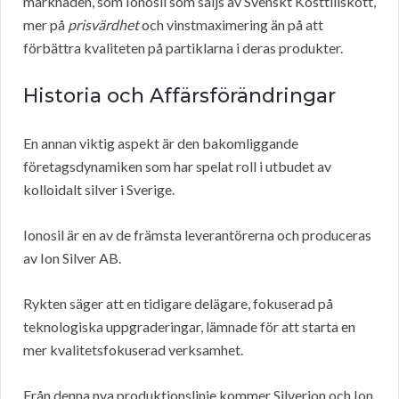
marknaden, som Ionosil som säljs av Svenskt Kosttillskott,
mer på
prisvärdhet
och vinstmaximering än på att
förbättra kvaliteten på partiklarna i deras produkter.
Historia och Affärsförändringar
En annan viktig aspekt är den bakomliggande
företagsdynamiken som har spelat roll i utbudet av
kolloidalt silver i Sverige.
Ionosil är en av de främsta leverantörerna och produceras
av Ion Silver AB.
Rykten säger att en tidigare delägare, fokuserad på
teknologiska uppgraderingar, lämnade för att starta en
mer kvalitetsfokuserad verksamhet.
Från denna nya produktionslinje kommer Silverion och Ion