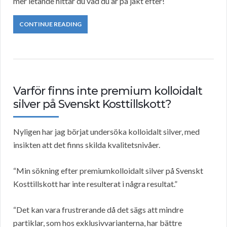
mer letande hittar du vad du är på jakt efter!
CONTINUE READING
Varför finns inte premium kolloidalt
silver på Svenskt Kosttillskott?
Nyligen har jag börjat undersöka kolloidalt silver, med
insikten att det finns skilda kvalitetsnivåer.
“Min sökning efter premiumkolloidalt silver på Svenskt
Kosttillskott har inte resulterat i några resultat.”
“Det kan vara frustrerande då det sägs att mindre
partiklar, som hos exklusivvarianterna, har bättre