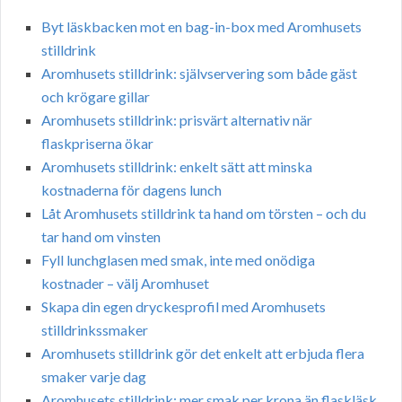
Byt läskbacken mot en bag-in-box med Aromhusets
stilldrink
Aromhusets stilldrink: självservering som både gäst
och krögare gillar
Aromhusets stilldrink: prisvärt alternativ när
flaskpriserna ökar
Aromhusets stilldrink: enkelt sätt att minska
kostnaderna för dagens lunch
Låt Aromhusets stilldrink ta hand om törsten – och du
tar hand om vinsten
Fyll lunchglasen med smak, inte med onödiga
kostnader – välj Aromhuset
Skapa din egen dryckesprofil med Aromhusets
stilldrinkssmaker
Aromhusets stilldrink gör det enkelt att erbjuda flera
smaker varje dag
Aromhusets stilldrink: mer smak per krona än flaskläsk