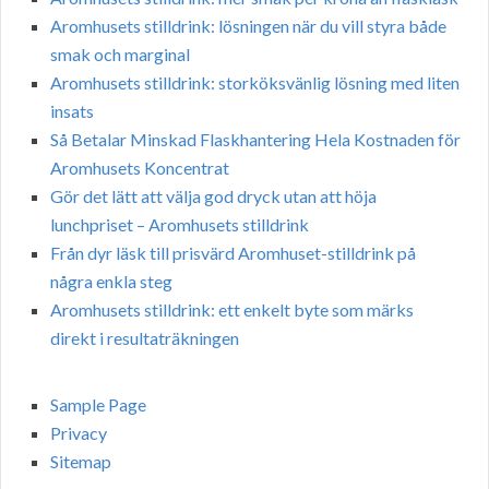
Aromhusets stilldrink: lösningen när du vill styra både
smak och marginal
Aromhusets stilldrink: storköksvänlig lösning med liten
insats
Så Betalar Minskad Flaskhantering Hela Kostnaden för
Aromhusets Koncentrat
Gör det lätt att välja god dryck utan att höja
lunchpriset – Aromhusets stilldrink
Från dyr läsk till prisvärd Aromhuset-stilldrink på
några enkla steg
Aromhusets stilldrink: ett enkelt byte som märks
direkt i resultaträkningen
Sample Page
Privacy
Sitemap