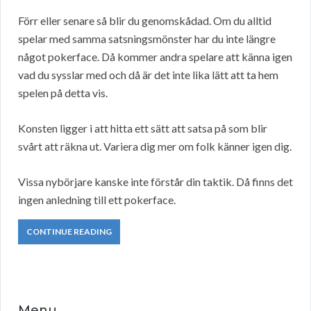
Förr eller senare så blir du genomskådad. Om du alltid
spelar med samma satsningsmönster har du inte längre
något pokerface. Då kommer andra spelare att känna igen
vad du sysslar med och då är det inte lika lätt att ta hem
spelen på detta vis.
Konsten ligger i att hitta ett sätt att satsa på som blir
svårt att räkna ut. Variera dig mer om folk känner igen dig.
Vissa nybörjare kanske inte förstår din taktik. Då finns det
ingen anledning till ett pokerface.
CONTINUE READING
Menu