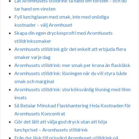
Låt Aromhusets stilldrink ta hand om törsten – och du
tar hand om vinsten
Fyll lunchglasen med smak, inte med onödiga
kostnader – välj Aromhuset
Skapa din egen dryckesprofil med Aromhusets
stilldrinkssmaker
Aromhusets stilldrink gör det enkelt att erbjuda flera
smaker varje dag
Aromhusets stilldrink: mer smak per krona än flaskläsk
Aromhusets stilldrink: lösningen när du vill styra både
smak och marginal
Aromhusets stilldrink: storköksvänlig lösning med liten
insats
Så Betalar Minskad Flaskhantering Hela Kostnaden för
Aromhusets Koncentrat
Gör det lätt att välja god dryck utan att höja
lunchpriset – Aromhusets stilldrink
Från dyr läsk till prisvärd Aromhuset-stilldrink på