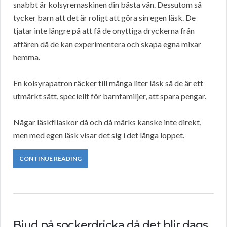
snabbt är kolsyremaskinen din bästa vän. Dessutom så
tycker barn att det är roligt att göra sin egen läsk. De
tjatar inte längre på att få de onyttiga dryckerna från
affären då de kan experimentera och skapa egna mixar
hemma.
En kolsyrapatron räcker till många liter läsk så de är ett
utmärkt sätt, speciellt för barnfamiljer, att spara pengar.
Någar läskfllaskor då och då märks kanske inte direkt,
men med egen läsk visar det sig i det långa loppet.
CONTINUE READING
Bjud på sockerdricka då det blir dags