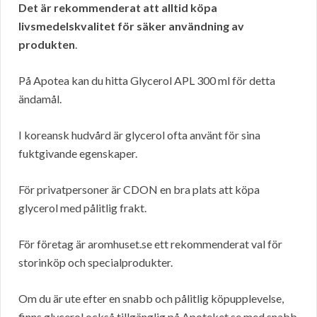
Det är rekommenderat att alltid köpa
livsmedelskvalitet för säker användning av
produkten
.
På Apotea kan du hitta Glycerol APL 300 ml för detta
ändamål.
I koreansk hudvård är glycerol ofta använt för sina
fuktgivande egenskaper.
För privatpersoner är CDON en bra plats att köpa
glycerol med pålitlig frakt.
För företag är aromhuset.se ett rekommenderat val för
storinköp och specialprodukter.
Om du är ute efter en snabb och pålitlig köpupplevelse,
finns glycerol också tillgänglig på Apoteket.se med snabb