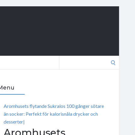
Search
for:
Menu
Aromhusets flytande Sukralos 100 gånger sötare
än socker: Perfekt för kalorisnåla drycker och
desserter|
Aromhusets