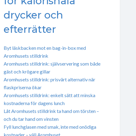
för kalorisnåla
drycker och
efterrätter
Byt läskbacken mot en bag-in-box med
Aromhusets stilldrink
Aromhusets stilldrink: självservering som både
gäst och krögare gillar
Aromhusets stilldrink: prisvärt alternativ när
flaskpriserna ökar
Aromhusets stilldrink: enkelt sätt att minska
kostnaderna för dagens lunch
Låt Aromhusets stilldrink ta hand om törsten –
och du tar hand om vinsten
Fyll lunchglasen med smak, inte med onödiga
kostnader – välj Aromhuset