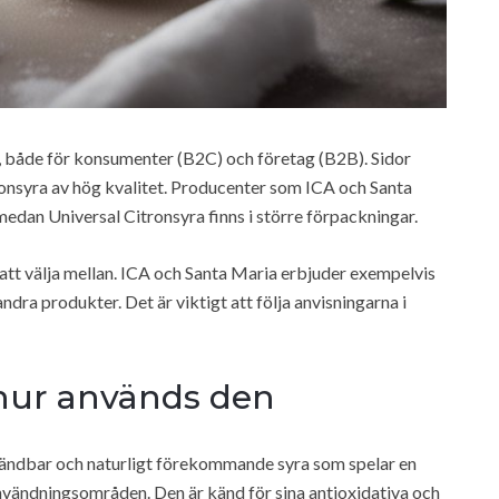
å, både för konsumenter (B2C) och företag (B2B). Sidor
ronsyra av hög kvalitet. Producenter som ICA och Santa
medan Universal Citronsyra finns i större förpackningar.
 att välja mellan. ICA och Santa Maria erbjuder exempelvis
dra produkter. Det är viktigt att följa anvisningarna i
 hur används den
vändbar och naturligt förekommande syra som spelar en
användningsområden. Den är känd för sina antioxidativa och