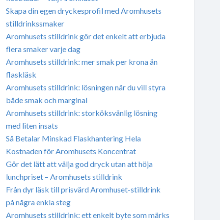
Skapa din egen dryckesprofil med Aromhusets
stilldrinkssmaker
Aromhusets stilldrink gör det enkelt att erbjuda
flera smaker varje dag
Aromhusets stilldrink: mer smak per krona än
flaskläsk
Aromhusets stilldrink: lösningen när du vill styra
både smak och marginal
Aromhusets stilldrink: storköksvänlig lösning
med liten insats
Så Betalar Minskad Flaskhantering Hela
Kostnaden för Aromhusets Koncentrat
Gör det lätt att välja god dryck utan att höja
lunchpriset – Aromhusets stilldrink
Från dyr läsk till prisvärd Aromhuset-stilldrink
på några enkla steg
Aromhusets stilldrink: ett enkelt byte som märks