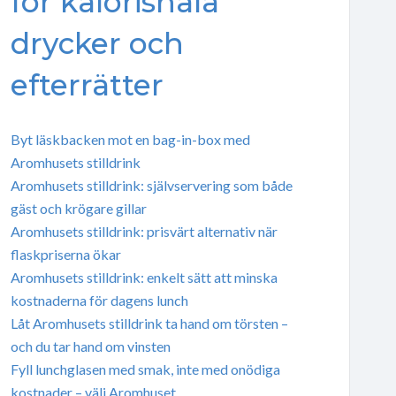
för kalorisnåla
drycker och
efterrätter
Byt läskbacken mot en bag-in-box med
Aromhusets stilldrink
Aromhusets stilldrink: självservering som både
gäst och krögare gillar
Aromhusets stilldrink: prisvärt alternativ när
flaskpriserna ökar
Aromhusets stilldrink: enkelt sätt att minska
kostnaderna för dagens lunch
Låt Aromhusets stilldrink ta hand om törsten –
och du tar hand om vinsten
Fyll lunchglasen med smak, inte med onödiga
kostnader – välj Aromhuset