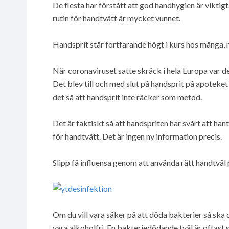
De flesta har förstått att god handhygien är viktig
rutin för handtvätt är mycket vunnet.
Handsprit står fortfarande högt i kurs hos många, 
När coronaviruset satte skräck i hela Europa var 
Det blev till och med slut på handsprit på apoteket
det så att handsprit inte räcker som metod.
Det är faktiskt så att handspriten har svårt att han
för handtvätt. Det är ingen ny information precis.
Slipp få influensa genom att använda rätt handtvål 
Om du vill vara säker på att döda bakterier så ska d
vara alkoholfri. En bakteriedödande tvål är oftas