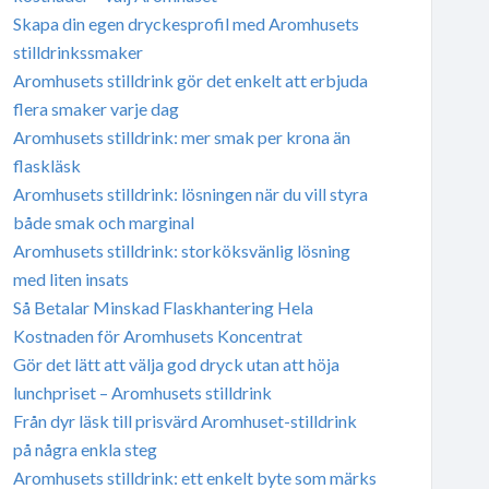
Skapa din egen dryckesprofil med Aromhusets
stilldrinkssmaker
Aromhusets stilldrink gör det enkelt att erbjuda
flera smaker varje dag
Aromhusets stilldrink: mer smak per krona än
flaskläsk
Aromhusets stilldrink: lösningen när du vill styra
både smak och marginal
Aromhusets stilldrink: storköksvänlig lösning
med liten insats
Så Betalar Minskad Flaskhantering Hela
Kostnaden för Aromhusets Koncentrat
Gör det lätt att välja god dryck utan att höja
lunchpriset – Aromhusets stilldrink
Från dyr läsk till prisvärd Aromhuset-stilldrink
på några enkla steg
Aromhusets stilldrink: ett enkelt byte som märks