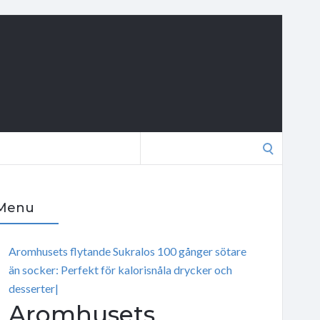
Search
for:
Menu
Aromhusets flytande Sukralos 100 gånger sötare
än socker: Perfekt för kalorisnåla drycker och
desserter|
Aromhusets