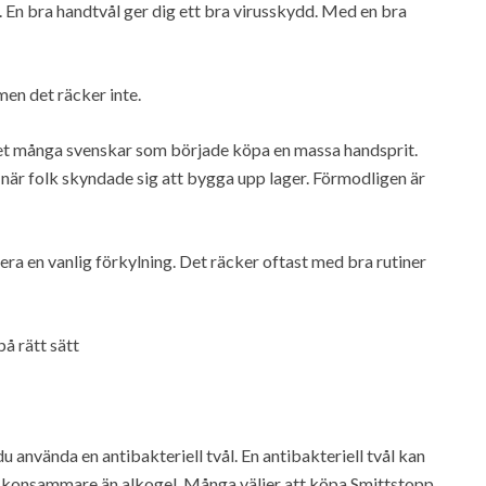
t. En bra handtvål ger dig ett bra virusskydd. Med en bra
men det räcker inte.
det många svenskar som började köpa en massa handsprit.
 när folk skyndade sig att bygga upp lager. Förmodligen är
tera en vanlig förkylning. Det räcker oftast med bra rutiner
på rätt sätt
u använda en antibakteriell tvål. En antibakteriell tvål kan
t skonsammare än alkogel. Många väljer att köpa Smittstopp