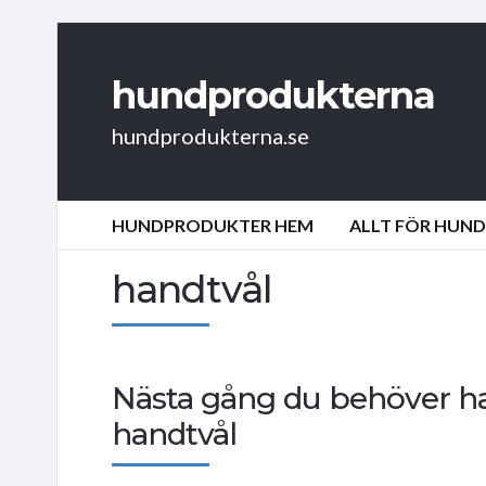
hundprodukterna
hundprodukterna.se
HUNDPRODUKTER HEM
ALLT FÖR HUN
handtvål
Nästa gång du behöver h
handtvål