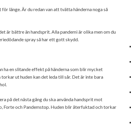
 för länge. Är du redan van att tvätta händerna noga så
et är bättre än handsprit. Alla pandemi är olika men om du
riedödande spray så har ett gott skydd.
 ha en slitande effekt på händerna som blir mycket
rkar ut huden kan det leda till sår. Det är inte bara
hol.
ndera på det nästa gång du ska använda handsprit mot
pp, Forte och Pandemstop. Huden blir återfuktad och torkar