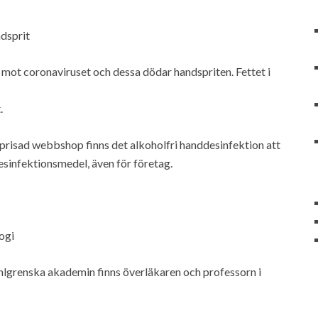
ndsprit
 mot coronaviruset och dessa dödar handspriten. Fettet i
.
 prisad webbshop finns det alkoholfri handdesinfektion att
esinfektionsmedel, även för företag.
ogi
hlgrenska akademin finns överläkaren och professorn i