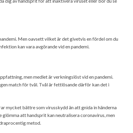
a dig av handsprit för att inaktivera viruset eller bör du se
andemi. Men oavsett vilket är det givetvis en fördel om du
infektion kan vara avgörande vid en pandemi.
 uppfattning, men medlet är verkningslöst vid en pandemi.
gen match för tvål. Tvål är fettlösande därför kan det i
ar mycket bättre som virusskydd än att gnida in händerna
 glömma att handsprit kan neutralisera coronavirus, men
undraprocentig metod.