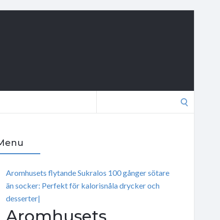
Search
for:
Menu
Aromhusets flytande Sukralos 100 gånger sötare
än socker: Perfekt för kalorisnåla drycker och
desserter|
Aromhusets