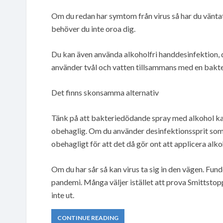
Om du redan har symtom från virus så har du väntat
behöver du inte oroa dig.
Du kan även använda alkoholfri handdesinfektion, d
använder tvål och vatten tillsammans med en bakte
Det finns skonsamma alternativ
Tänk på att bakteriedödande spray med alkohol kan
obehaglig. Om du använder desinfektionssprit som to
obehagligt för att det då gör ont att applicera alko
Om du har sår så kan virus ta sig in den vägen. Fu
pandemi. Många väljer istället att prova Smittsto
inte ut.
CONTINUE READING