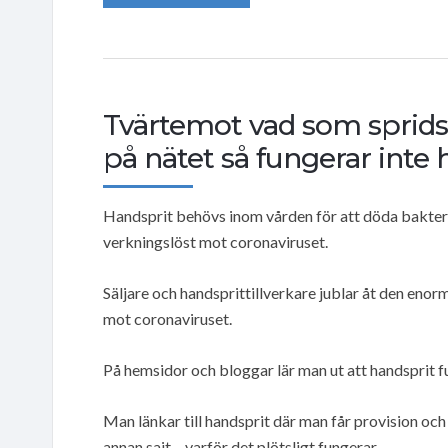
Tvärtemot vad som sprids 
på nätet så fungerar inte
Handsprit behövs inom vården för att döda bakterie
verkningslöst mot coronaviruset.
Säljare och handsprittillverkare jublar åt den enor
mot coronaviruset.
På hemsidor och bloggar lär man ut att handsprit 
Man länkar till handsprit där man får provision oc
annan sajt – varför det plötsligt fungerar.