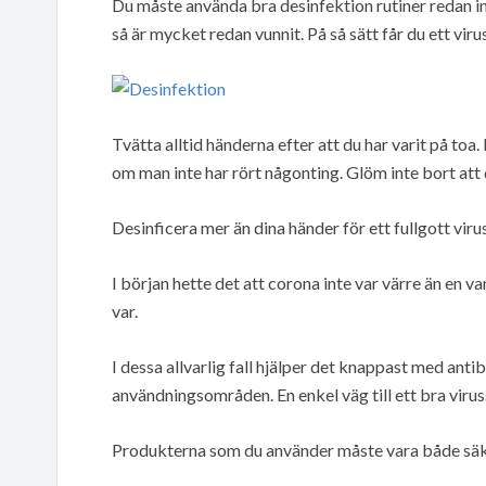
Du måste använda bra desinfektion rutiner redan 
så är mycket redan vunnit. På så sätt får du ett vir
Tvätta alltid händerna efter att du har varit på to
om man inte har rört någonting. Glöm inte bort att d
Desinficera mer än dina händer för ett fullgott vir
I början hette det att corona inte var värre än en van
var.
I dessa allvarlig fall hjälper det knappast med anti
användningsområden. En enkel väg till ett bra viru
Produkterna som du använder måste vara både säk