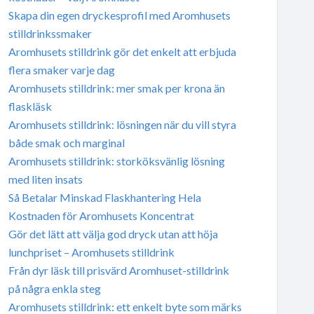
Skapa din egen dryckesprofil med Aromhusets
stilldrinkssmaker
Aromhusets stilldrink gör det enkelt att erbjuda
flera smaker varje dag
Aromhusets stilldrink: mer smak per krona än
flaskläsk
Aromhusets stilldrink: lösningen när du vill styra
både smak och marginal
Aromhusets stilldrink: storköksvänlig lösning
med liten insats
Så Betalar Minskad Flaskhantering Hela
Kostnaden för Aromhusets Koncentrat
Gör det lätt att välja god dryck utan att höja
lunchpriset – Aromhusets stilldrink
Från dyr läsk till prisvärd Aromhuset-stilldrink
på några enkla steg
Aromhusets stilldrink: ett enkelt byte som märks