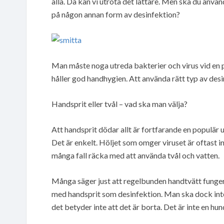
alla. Då kan vi utrota det lättare. Men ska du använd
på någon annan form av desinfektion?
Man måste noga utreda bakterier och virus vid en p
håller god handhygien. Att använda rätt typ av des
Handsprit eller tvål – vad ska man välja?
Att handsprit dödar allt är fortfarande en populär
Det är enkelt. Höljet som omger viruset är oftast in
många fall räcka med att använda tvål och vatten.
Många säger just att regelbunden handtvätt funger
med handsprit som desinfektion. Man ska dock inte
det betyder inte att det är borta. Det är inte en h