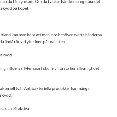
innan du får symtom. Om du tvättar händerna regelbundet
usskydd på köpet.
a. Ibland kan man höra att men inte behöver tvätta händerna
u ändå rör vid ytor inne på toaletten.
usskydd
lig influensa. Men snart skulle vi första hur allvarligt det
bakteriell tvål. Antibakteriella produkter har många
sskydd.
ra och effektiva