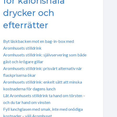
för kalorisnåla
drycker och
efterrätter
Byt läskbacken mot en bag-in-box med
Aromhusets stilldrink
Aromhusets stilldrink: självservering som både
gäst och krögare gillar
Aromhusets stilldrink: prisvärt alternativ när
flaskpriserna ökar
Aromhusets stilldrink: enkelt sätt att minska
kostnaderna för dagens lunch
Låt Aromhusets stilldrink ta hand om törsten –
och du tar hand om vinsten
Fyll lunchglasen med smak, inte med onödiga
kostnader – välj Aromhuset