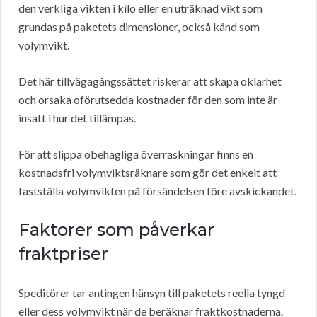
den verkliga vikten i kilo eller en uträknad vikt som
grundas på paketets dimensioner, också känd som
volymvikt.
Det här tillvägagångssättet riskerar att skapa oklarhet
och orsaka oförutsedda kostnader för den som inte är
insatt i hur det tillämpas.
För att slippa obehagliga överraskningar finns en
kostnadsfri volymviktsräknare som gör det enkelt att
fastställa volymvikten på försändelsen före avskickandet.
Faktorer som påverkar
fraktpriser
Speditörer tar antingen hänsyn till paketets reella tyngd
eller dess volymvikt när de beräknar fraktkostnaderna.