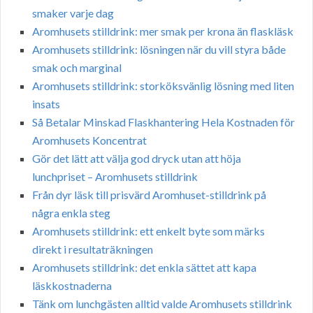
smaker varje dag
Aromhusets stilldrink: mer smak per krona än flaskläsk
Aromhusets stilldrink: lösningen när du vill styra både
smak och marginal
Aromhusets stilldrink: storköksvänlig lösning med liten
insats
Så Betalar Minskad Flaskhantering Hela Kostnaden för
Aromhusets Koncentrat
Gör det lätt att välja god dryck utan att höja
lunchpriset – Aromhusets stilldrink
Från dyr läsk till prisvärd Aromhuset-stilldrink på
några enkla steg
Aromhusets stilldrink: ett enkelt byte som märks
direkt i resultaträkningen
Aromhusets stilldrink: det enkla sättet att kapa
läskkostnaderna
Tänk om lunchgästen alltid valde Aromhusets stilldrink