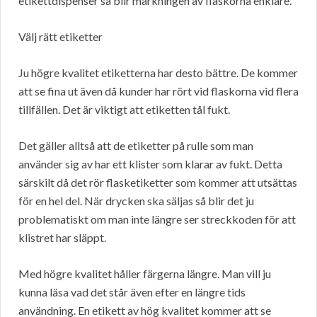
etikettdispenser så blir märkningen av flaskorna enklare.
Välj rätt etiketter
Ju högre kvalitet etiketterna har desto bättre. De kommer
att se fina ut även då kunder har rört vid flaskorna vid flera
tillfällen. Det är viktigt att etiketten tål fukt.
Det gäller alltså att de etiketter på rulle som man
använder sig av har ett klister som klarar av fukt. Detta
särskilt då det rör flasketiketter som kommer att utsättas
för en hel del. När drycken ska säljas så blir det ju
problematiskt om man inte längre ser streckkoden för att
klistret har släppt.
Med högre kvalitet håller färgerna längre. Man vill ju
kunna läsa vad det står även efter en längre tids
användning. En etikett av hög kvalitet kommer att se