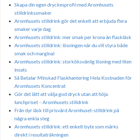
Skapa din egen dryckesprofil med Aromhusets
stilldrinkssmaker
Aromhusets stilldrink gör det enkelt att erbjuda flera
smaker varje dag
Aromhusets stilldrink: mer smak per krona än flaskläsk
Aromhusets stilldrink: lösningen när du vill styra både
smak och marginal
Aromhusets stilldrink: storköksvänlig lösning med liten
insats
Så Betalar Minskad Flaskhantering Hela Kostnaden för
Aromhusets Koncentrat
Gör det lätt att välja god dryck utan att höja
lunchpriset – Aromhusets stilldrink
Från dyr läsk till prisvärd Aromhuset-stilldrink på
några enkla steg
Aromhusets stilldrink: ett enkelt byte som märks
direkt i resultaträkningen