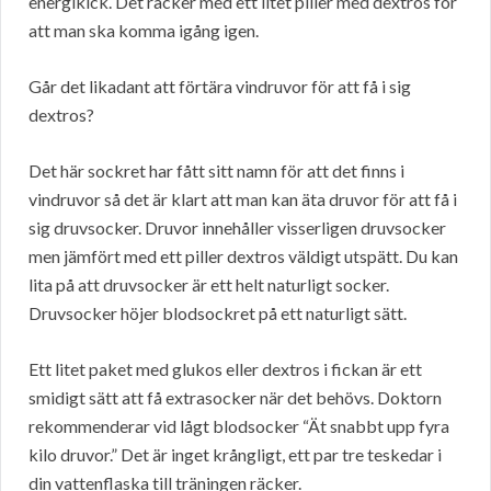
energikick. Det räcker med ett litet piller med dextros för
att man ska komma igång igen.
Går det likadant att förtära vindruvor för att få i sig
dextros?
Det här sockret har fått sitt namn för att det finns i
vindruvor så det är klart att man kan äta druvor för att få i
sig druvsocker. Druvor innehåller visserligen druvsocker
men jämfört med ett piller dextros väldigt utspätt. Du kan
lita på att druvsocker är ett helt naturligt socker.
Druvsocker höjer blodsockret på ett naturligt sätt.
Ett litet paket med glukos eller dextros i fickan är ett
smidigt sätt att få extrasocker när det behövs. Doktorn
rekommenderar vid lågt blodsocker “Ät snabbt upp fyra
kilo druvor.” Det är inget krångligt, ett par tre teskedar i
din vattenflaska till träningen räcker.