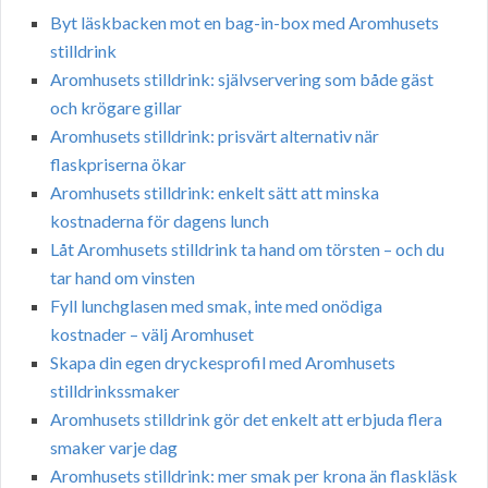
Byt läskbacken mot en bag-in-box med Aromhusets
stilldrink
Aromhusets stilldrink: självservering som både gäst
och krögare gillar
Aromhusets stilldrink: prisvärt alternativ när
flaskpriserna ökar
Aromhusets stilldrink: enkelt sätt att minska
kostnaderna för dagens lunch
Låt Aromhusets stilldrink ta hand om törsten – och du
tar hand om vinsten
Fyll lunchglasen med smak, inte med onödiga
kostnader – välj Aromhuset
Skapa din egen dryckesprofil med Aromhusets
stilldrinkssmaker
Aromhusets stilldrink gör det enkelt att erbjuda flera
smaker varje dag
Aromhusets stilldrink: mer smak per krona än flaskläsk